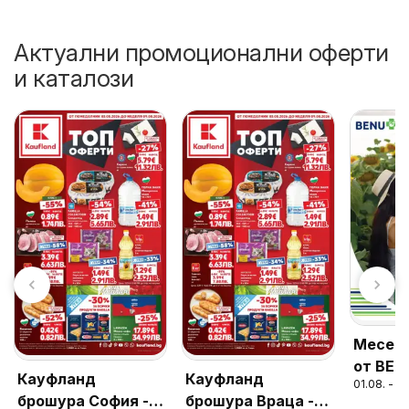
Актуални промоционални оферти
и каталози
Месечн
от BEN
Кауфланд
Кауфланд
01.08. - 3
валидн
брошура София -
брошура Враца -