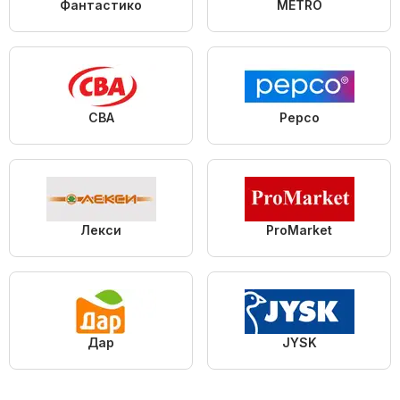
Фантастико
METRO
CBA
Pepco
Лекси
ProMarket
Дар
JYSK