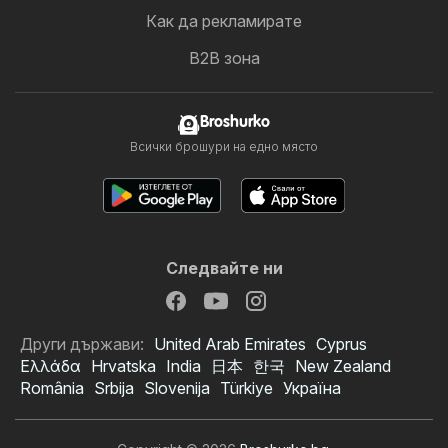
Как да рекламирате
B2B зона
Broshurko
Всички брошури на едно място
Следвайте ни
Други държави:
United Arab Emirates
Cyprus
Ελλάδα
Hrvatska
India
日本
한국
New Zealand
România
Srbija
Slovenija
Türkiye
Україна