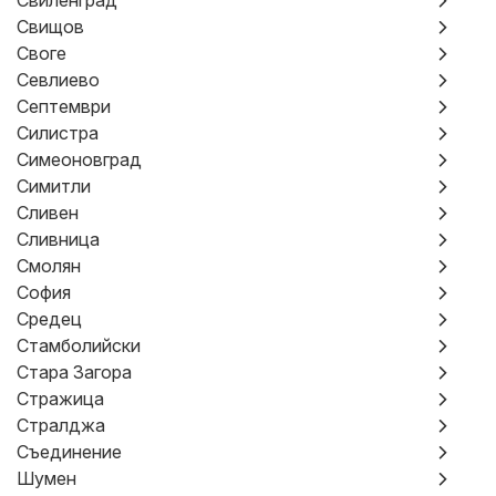
Свиленград
Свищов
Своге
Севлиево
Септември
Силистра
Симеоновград
Симитли
Сливен
Сливница
Смолян
София
Средец
Стамболийски
Стара Загора
Стражица
Стралджа
Съединение
Шумен