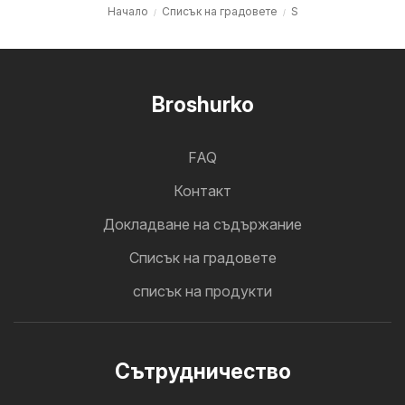
Начало
Cписък на градовете
S
Broshurko
FAQ
Контакт
Докладване на съдържание
Cписък на градовете
списък на продукти
Cътрудничество