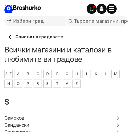
Broshurko
Cписък на градовете
Всички магазини и каталози в
любимите ви градове
A-Z
A
B
C
D
E
G
H
I
K
L
M
N
O
P
R
S
T
V
Z
S
Самоков
Сандански