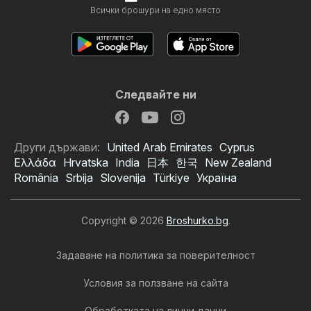
Всички брошури на едно място
Следвайте ни
Други държави:
United Arab Emirates
Cyprus
Ελλάδα
Hrvatska
India
日本
한국
New Zealand
România
Srbija
Slovenija
Türkiye
Україна
Copyright © 2026
Broshurko.bg
.
Задаване на политика за поверителност
Условия за ползване на сайта
Обработката на лични данни