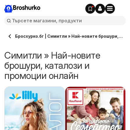
Broshurko
Бросхурко.бг | Симитли » Най-новите брошури,
каталози онлайн
Симитли » Най-новите
брошури, каталози и
промоции онлайн