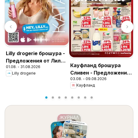
З
Lilly drogerie брошура -
П
Предложения от Лили
Кауфланд брошура
0
01.08. - 31.08.2026
Дрогерие
Сливен - Предложения
Lilly drogerie
03.08. - 09.08.2026
за цялото семейство
Кауфланд