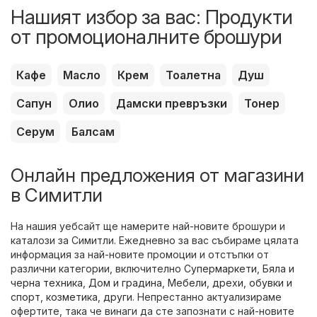
Нашият избор за вас: Продукти
от промоционалните брошури
Кафе
Масло
Крем
Тоалетна
Душ
Сапун
Олио
Дамски превръзки
Тонер
Серум
Балсам
Онлайн предложения от магазини
в Симитли
На нашия уебсайт ще намерите най-новите брошури и
каталози за Симитли. Ежедневно за вас събираме цялата
информация за най-новите промоции и отстъпки от
различни категории, включително
Супермаркети
,
Бяла и
черна техника
,
Дом и градина
,
Мебели
,
дрехи, обувки и
спорт
,
козметика
,
други
. Непрестанно актуализираме
офертите, така че винаги да сте запознати с най-новите