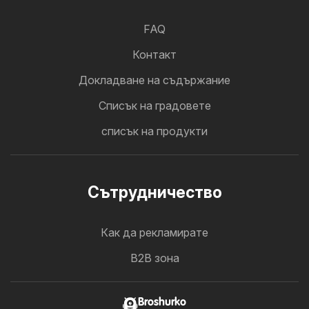
FAQ
Контакт
Докладване на съдържание
Cписък на градовете
списък на продукти
Cътрудничество
Как да рекламирате
B2B зона
Broshurko