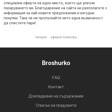
специални оферти на едно място, което ще улесни
пазаруването ви. Благодарение на сайта ни разполагате с
информация за най-новите предложения и изгодни
покупки. Така че не пропускайте нито една възможност
да спестите пари!
Начало
оферти Силистра
Broshurko
FAQ
Контакт
Докладване на съдържание
Cписък на градовете