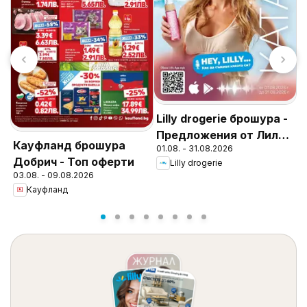
Lilly drogerie брошура -
Т
Предложения от Лили
С
Кауфланд брошура
01.08. - 31.08.2026
Дрогерие
2
д
Добрич - Топ оферти
Lilly drogerie
03.08. - 09.08.2026
Кауфланд