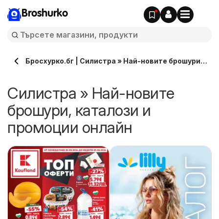
Broshurko
Бросхурко.бг | Силистра » Най-новите брошури,
каталози онлайн
Силистра » Най-новите
брошури, каталози и
промоции онлайн
и