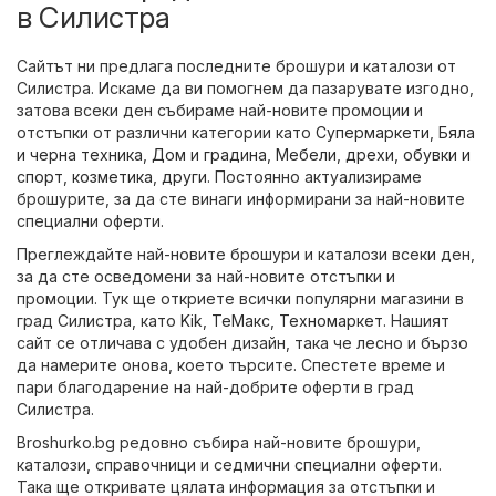
в Силистра
Сайтът ни предлага последните брошури и каталози от
Силистра. Искаме да ви помогнем да пазарувате изгодно,
затова всеки ден събираме най-новите промоции и
отстъпки от различни категории като
Супермаркети
,
Бяла
и черна техника
,
Дом и градина
,
Мебели
,
дрехи, обувки и
спорт
,
козметика
,
други
. Постоянно актуализираме
брошурите, за да сте винаги информирани за най-новите
специални оферти.
Преглеждайте най-новите брошури и каталози всеки ден,
за да сте осведомени за най-новите отстъпки и
промоции. Тук ще откриете всички популярни магазини в
град Силистра, като
Kik
,
ТеMакс
,
Техномаркет
. Нашият
сайт се отличава с удобен дизайн, така че лесно и бързо
да намерите онова, което търсите. Спестете време и
пари благодарение на най-добрите оферти в град
Силистра.
Broshurko.bg редовно събира най-новите брошури,
каталози, справочници и седмични специални оферти.
Така ще откривате цялата информация за отстъпки и