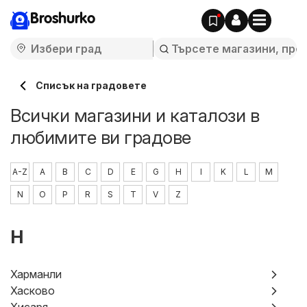
Broshurko
Cписък на градовете
Всички магазини и каталози в
любимите ви градове
A-Z
A
B
C
D
E
G
H
I
K
L
M
N
O
P
R
S
T
V
Z
H
Харманли
Хасково