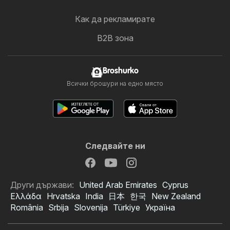
Как да рекламирате
B2B зона
Broshurko
Всички брошури на едно място
Следвайте ни
Други държави:
United Arab Emirates
Cyprus
Ελλάδα
Hrvatska
India
日本
한국
New Zealand
România
Srbija
Slovenija
Türkiye
Україна