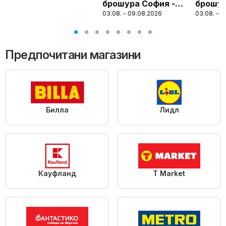
брошура София -
брошур
предложения
03.08. - 09.08.2026
03.08. - 
Топ оферти
Топ оф
Предпочитани магазини
Билла
Лидл
Кауфланд
T Market