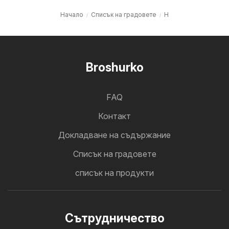
Начало
Cписък на градовете
H
Broshurko
FAQ
Контакт
Докладване на съдържание
Cписък на градовете
списък на продукти
Cътрудничество