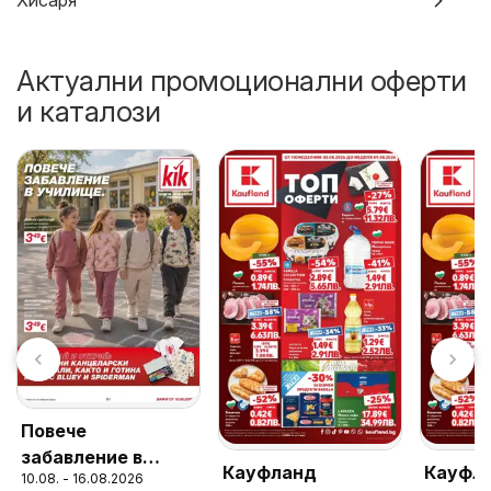
Хисаря
Актуални промоционални оферти
и каталози
Повече
забавление в
Кауфланд
Кауфл
10.08. - 16.08.2026
училище с KiK