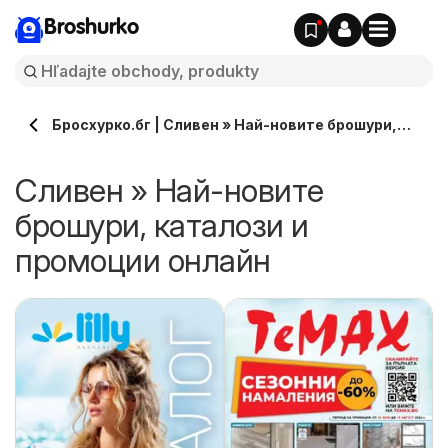
Broshurko
Бросхурко.бг | Сливен » Най-новите брошури,
каталози онлайн
Сливен » Най-новите
брошури, каталози и
промоции онлайн
и