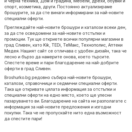
и черна техника
,
Дом и градина
,
Мебели
,
дрехи, обувки и
спорт
,
козметика
,
други
. Постоянно актуализираме
брошурите, за да сте винаги информирани за най-новите
специални оферти.
Преглеждайте най-новите брошури и каталози всеки ден,
за да сте осведомени за най-новите отстъпки и
промоции. Тук ще откриете всички популярни магазини в
град Сливен, като
Kik
,
TEDi
,
ТеMакс
,
Технополис
,
Аптеки
Медея
. Нашият сайт се отличава с удобен дизайн, така че
лесно и бързо да намерите онова, което търсите.
Спестете време и пари благодарение на най-добрите
оферти в град Сливен.
Broshurko.bg редовно събира най-новите брошури,
каталози, справочници и седмични специални оферти.
Така ще откривате цялата информация за отстъпки и
специални оферти на едно място, което ще улесни
пазаруването ви. Благодарение на сайта ни разполагате с
информация за най-новите предложения и изгодни
покупки. Така че не пропускайте нито една възможност
да спестите пари!