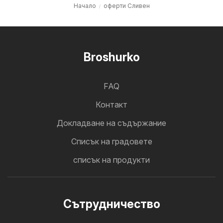
Начало
оферти Сливен
Broshurko
FAQ
Контакт
Докладване на съдържание
Cписък на градовете
списък на продукти
Cътрудничество