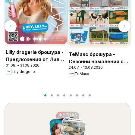
Lilly drogerie брошура -
ТеMакс брошура -
Предложения от Лили
Сезонни намаления с
К
01.08. - 31.08.2026
Дрогерие
24.07. - 13.08.2026
до -60%
С
Lilly drogerie
ТеMакс
0
о