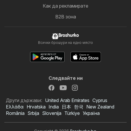
Как да рекламирате
B2B зона
Broshurko
Всички брошури на едно място
Следвайте ни
Други държави:
United Arab Emirates
Cyprus
Ελλάδα
Hrvatska
India
日本
한국
New Zealand
România
Srbija
Slovenija
Türkiye
Україна