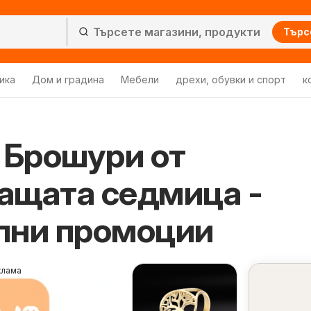
Търс
ика
Дом и градина
Мебели
дрехи, обувки и спорт
к
Брошури от
ащата седмица -
лни промоции
клама