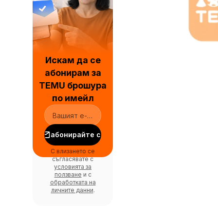
Искам да се
абонирам за
TEMU брошура
по имейл
абонирайте се
С влизането се
съгласявате с
условията за
ползване
и с
обработката на
личните данни
.