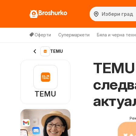
Broshurko
Оферти
Супермаркети
Бяла и черна техн
TEMU
TEMU 
следв
TEMU
актуа
Ре