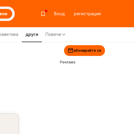
ене
Вход
регистрация
озметика
други
Повече
абонирайте се
Реклама