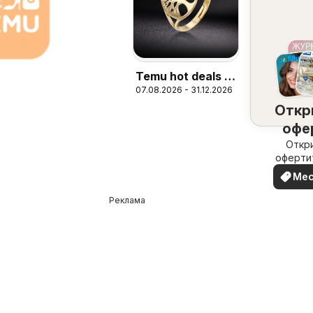
Temu hot deals –
07.08.2026 - 31.12.2026
Bulgaria
Откр
офе
наб
Откр
оферти
вашия 
Ме
офе
Реклама