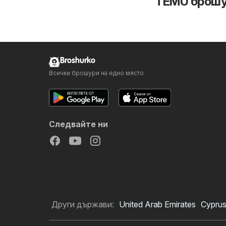
TEMU брошу
Broshurko
Всички брошури на едно място
Следвайте ни
Други държави:
United Arab Emirates
Cypru