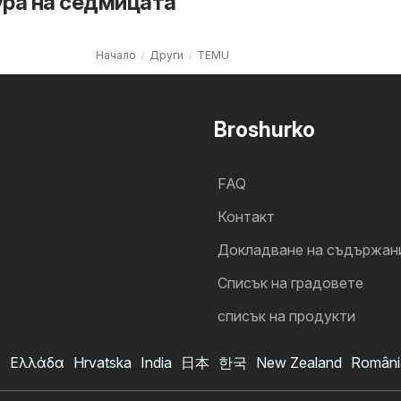
ра на седмицата
Начало
Други
TEMU
Broshurko
FAQ
Контакт
Докладване на съдържан
Cписък на градовете
списък на продукти
s
Ελλάδα
Hrvatska
India
日本
한국
New Zealand
Români
TEMU брошура