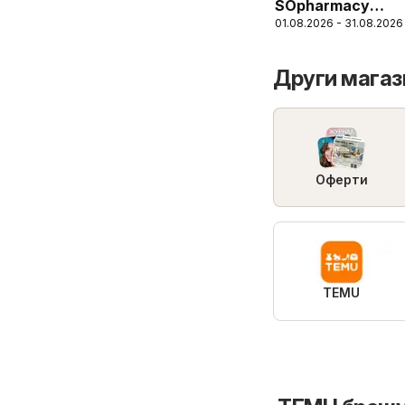
SOpharmacy
01.08.2026 - 31.08.2026
брошура
Други магаз
Оферти
TEMU