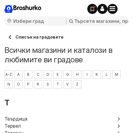
Broshurko
Cписък на градовете
Всички магазини и каталози в
любимите ви градове
A-Z
A
B
C
D
E
G
H
I
K
L
M
N
O
P
R
S
T
V
Z
T
Твърдица
Тервел