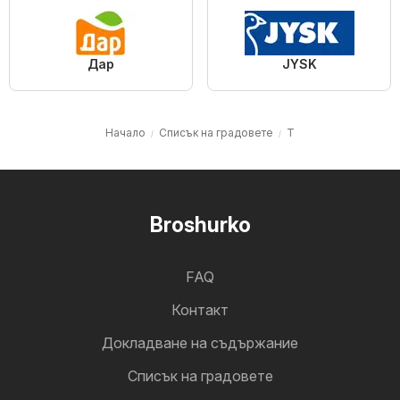
Дар
JYSK
Начало
Cписък на градовете
T
Broshurko
FAQ
Контакт
Докладване на съдържание
Cписък на градовете