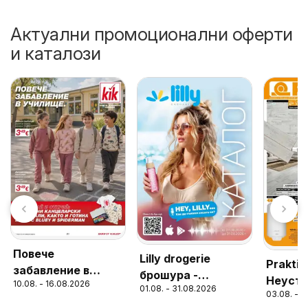
Актуални промоционални оферти
и каталози
Повече
Lilly drogerie
Praktis
забавление в
брошура -
Неуст
10.08. - 16.08.2026
училище с KiK
01.08. - 31.08.2026
Предложения от
03.08. - 
предл
предложения