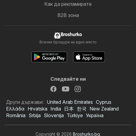
Как да рекламирате
B2B зона
Broshurko
Всички брошури на едно място
Следвайте ни
Други държави:
United Arab Emirates
Cyprus
Ελλάδα
Hrvatska
India
日本
한국
New Zealand
România
Srbija
Slovenija
Türkiye
Україна
Copyright © 2026
Broshurko.bg
.