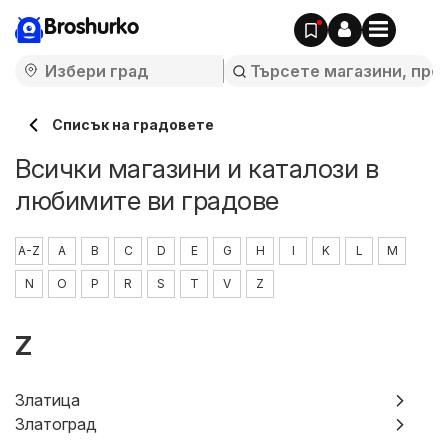
Broshurko
Cписък на градовете
Всички магазини и каталози в
любимите ви градове
A-Z
A
B
C
D
E
G
H
I
K
L
M
N
O
P
R
S
T
V
Z
Z
Златица
Златоград