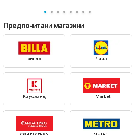
Лили Дрогерие
Предпочитани магазини
Билла
Лидл
Кауфланд
T Market
Фантастико
METRO