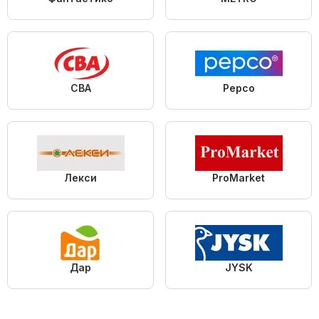
CBA
Pepco
Лекси
ProMarket
Дар
JYSK