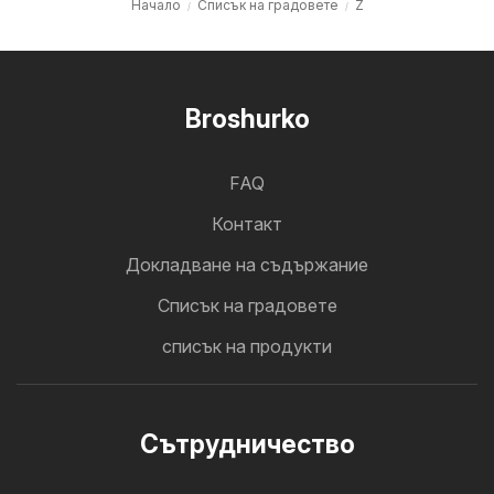
Начало
Cписък на градовете
Z
Broshurko
FAQ
Контакт
Докладване на съдържание
Cписък на градовете
списък на продукти
Cътрудничество