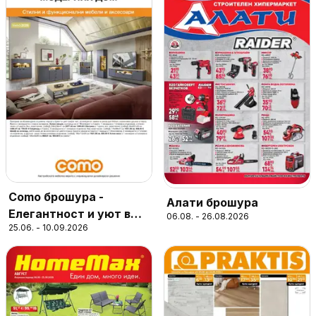
Como брошура -
Алати брошура
Елегантност и уют в
06.08. - 26.08.2026
25.06. - 10.09.2026
модерния дом