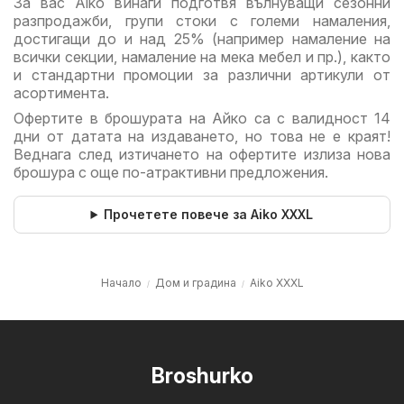
За вас Aiko винаги подготвя вълнуващи сезонни
разпродажби, групи стоки с големи намаления,
достигащи до и над 25% (например намаление на
всички секции, намаление на мека мебел и пр.), както
и стандартни промоции за различни артикули от
асортимента.
Офертите в брошурата на Айко са с валидност 14
дни от датата на издаването, но това не е краят!
Веднага след изтичането на офертите излиза нова
брошура с още по-атрактивни предложения.
Прочетете повече за Aiko XXXL
Начало
Дом и градина
Aiko XXXL
Broshurko