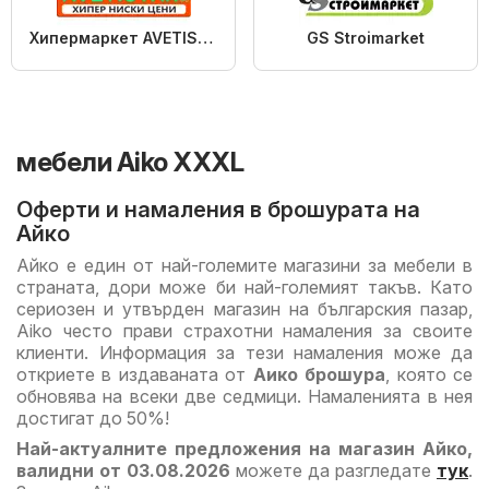
Хипермаркет AVETISYAN
GS Stroimarket
мебели Aiko XXXL
Оферти и намаления в брошурата на
Айко
Айко е един от най-големите магазини за мебели в
страната, дори може би най-големият такъв. Като
сериозен и утвърден магазин на българския пазар,
Aiko често прави страхотни намаления за своите
клиенти. Информация за тези намаления може да
откриете в издаваната от
Аико брошура
, която се
обновява на всеки две седмици. Намаленията в нея
достигат до 50%!
Най-актуалните предложения на магазин Айко,
валидни от 03.08.2026
можете да разгледате
тук
.