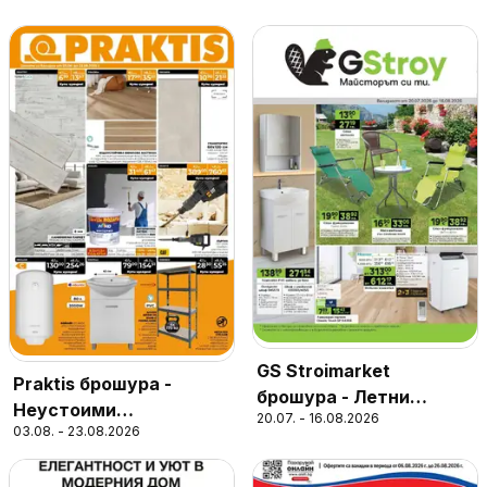
GS Stroimarket
Praktis брошура -
брошура - Летни
Неустоими
20.07. - 16.08.2026
предложения
03.08. - 23.08.2026
предложения