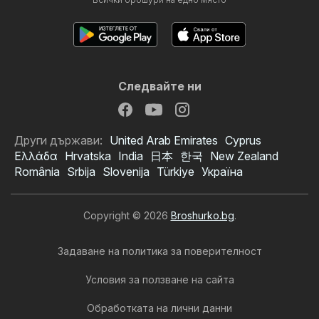
Следвайте ни
Други държави:
United Arab Emirates
Cyprus
Ελλάδα
Hrvatska
India
日本
한국
New Zealand
România
Srbija
Slovenija
Türkiye
Україна
Copyright © 2026
Broshurko.bg
.
Задаване на политика за поверителност
Условия за ползване на сайта
Обработката на лични данни
Aiko XXXL брошура