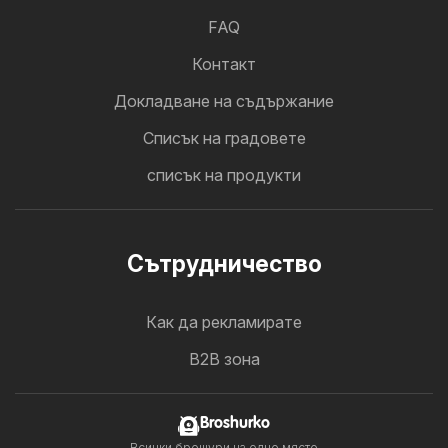
FAQ
Контакт
Докладване на съдържание
Cписък на градовете
списък на продукти
Cътрудничество
Как да рекламирате
B2B зона
Broshurko
Всички брошури на едно място