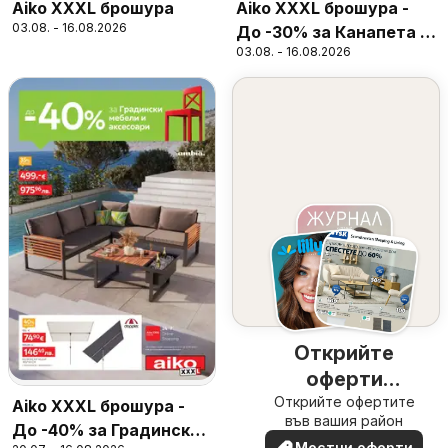
Aiko XXXL брошура
Aiko XXXL брошура -
03.08. - 16.08.2026
До -30% за Канапета и
03.08. - 16.08.2026
Фотьойли
Открийте
оферти
Открийте офертите
наблизо
Aiko XXXL брошура -
във вашия район
До -40% за Градински
Местни оферти