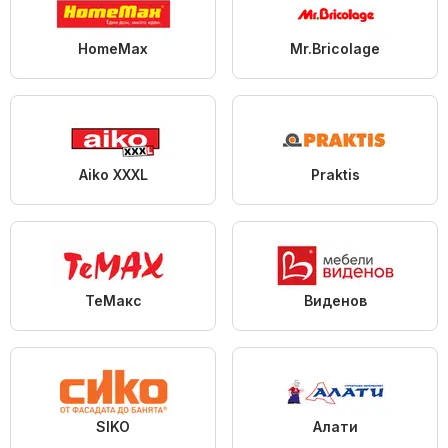
HomeMax
Mr.Bricolage
Aiko XXXL
Praktis
ТеMакс
Виденов
SIKO
Алати