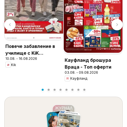
я
Повече забавление в
L
училище с KiK
П
10.08. - 16.08.2026
предложения
Кауфланд брошура
0
Д
Kik
Враца - Топ оферти
03.08. - 09.08.2026
Кауфланд