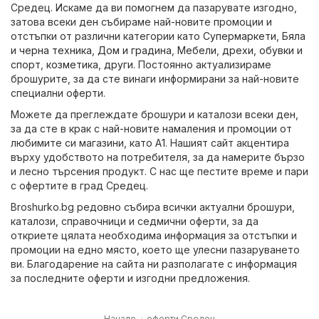
Средец. Искаме да ви помогнем да пазарувате изгодно,
затова всеки ден събираме най-новите промоции и
отстъпки от различни категории като
Супермаркети
,
Бяла
и черна техника
,
Дом и градина
,
Мебели
,
дрехи, обувки и
спорт
,
козметика
,
други
. Постоянно актуализираме
брошурите, за да сте винаги информирани за най-новите
специални оферти.
Можете да преглеждате брошури и каталози всеки ден,
за да сте в крак с най-новите намаления и промоции от
любимите си магазини, като
A1
. Нашият сайт акцентира
върху удобството на потребителя, за да намерите бързо
и лесно търсения продукт. С нас ще пестите време и пари
с офертите в град Средец.
Broshurko.bg редовно събира всички актуални брошури,
каталози, справочници и седмични оферти, за да
откриете цялата необходима информация за отстъпки и
промоции на едно място, което ще улесни пазаруването
ви. Благодарение на сайта ни разполагате с информация
за последните оферти и изгодни предложения.
Начало
оферти Средец