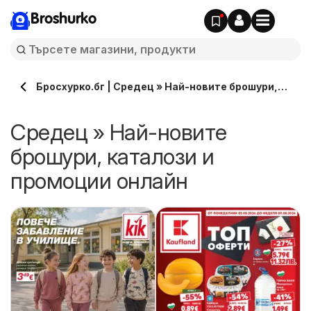
Broshurko
Бросхурко.бг | Средец » Най-новите брошури,
каталози онлайн
Средец » Най-новите
брошури, каталози и
промоции онлайн