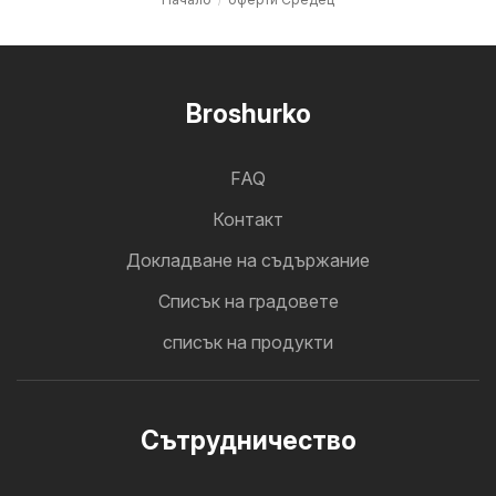
Broshurko
FAQ
Контакт
Докладване на съдържание
Cписък на градовете
списък на продукти
Cътрудничество