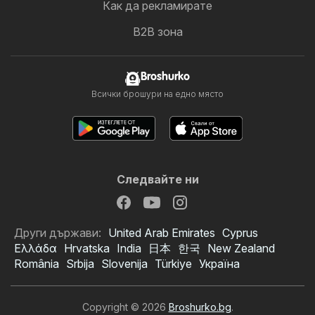
Как да рекламирате
B2B зона
Broshurko
Всички брошури на едно място
Следвайте ни
Други държави:
United Arab Emirates
Cyprus
Ελλάδα
Hrvatska
India
日本
한국
New Zealand
România
Srbija
Slovenija
Türkiye
Україна
Copyright © 2026
Broshurko.bg
.