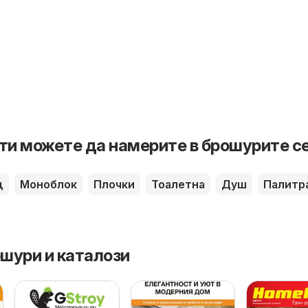
ти можете да намерите в брошурите с
д
Моноблок
Плочки
Тоалетна
Душ
Палитр
шури и каталози