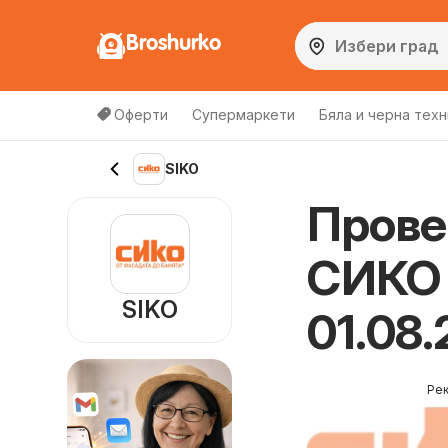
Broshurko
Оферти
Супермаркети
Бяла и черна техн
SIKO
Прове
СИКО 
SIKO
01.08.
Ре