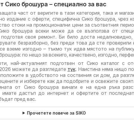
т Сико брошура – специално за вас
ащата част от веригите в тази категория, така и магаз
но издание с оферти, специфична Сико брошура, чрез к
тво стоки на промоционални цени за съответния перио
Сико брошура всеки може да се възползва от специ
о подготвя своя ремонт. Би било доста недалновидно,
рувате безразборно, без преди това да сте проверили 
се вземе изгодно – тъкмо тук идва мястото на публик
рошура: по нещо за всекиго, качествено, изгодно, перфе
ти, най-актуалният подготвен от Сико каталог с от
.2026 можете да разгледате
тук
. Наистина няма нищо п
зположите в удобството на соствения си дом, да разг
ецените и изберете как да подобрите и освежите своят
яната от Сико брошура винаги е на една ръка разс
 имате дастъп до интернет и офертите от последна
бъдат пред вас.
Прочетете повече за SIKO