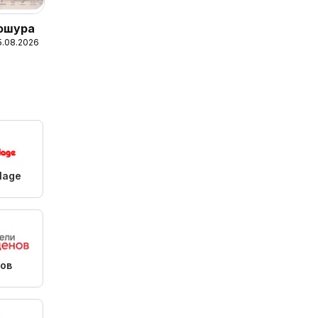
рошура
15.08.2026
olage
ов