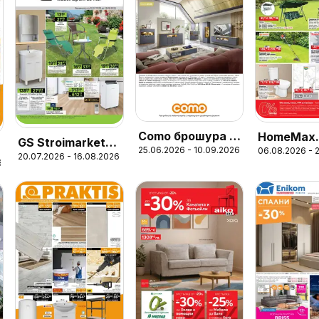
Como брошура -
HomeMax
GS Stroimarket
25.06.2026 - 10.09.2026
06.08.2026 - 
Елегантност и
брошура
20.07.2026 - 16.08.2026
брошура - Летни
6
уют в модерния
предложения
дом