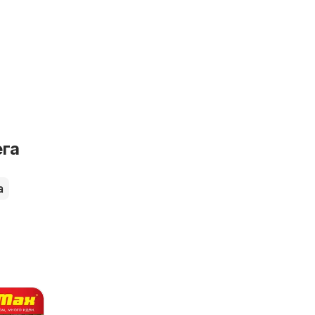
ега
а