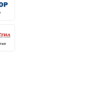
r
тил