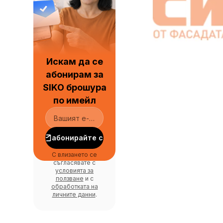
Искам да се
абонирам за
SIKO брошура
по имейл
абонирайте се
С влизането се
съгласявате с
условията за
ползване
и с
обработката на
личните данни
.