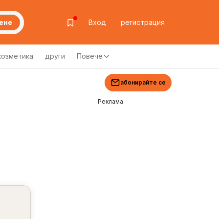
ене
Вход
регистрация
козметика
други
Повече
абонирайте се
Реклама