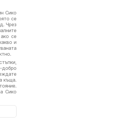
ин Сико
оято се
д. Чрез
алните
 ако се
какво и
уваната
ктно.
стъпки,
о-добро
леждате
а къща.
тояние.
та Сико