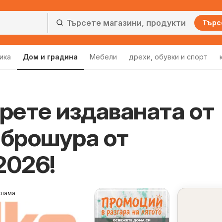
Търс
ика
Дом и градина
Мебели
дрехи, обувки и спорт
рете издаваната от
брошура от
2026!
клама