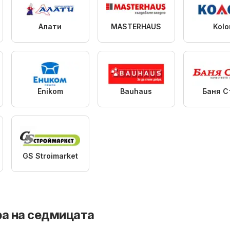
Алати
MASTERHAUS
Kolo
Enikom
Bauhaus
Баня С
GS Stroimarket
ра на седмицата