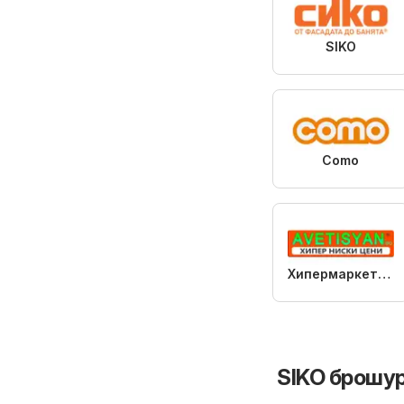
SIKO
Como
Хипермаркет AVETISYAN
SIKO брошу