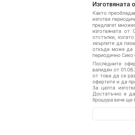
Изготвяната о
Както преобладав
изготвя периодич
предлагат множес
изготвяната от 
отстъпки, когат
хвърлите да паза
откъде може да 
периодично Сико б
Последните офер
валиден от 01.08
от това да се ра
офертите и да пр
За целта изготв
Достатъчно е да
брошура вече ще 