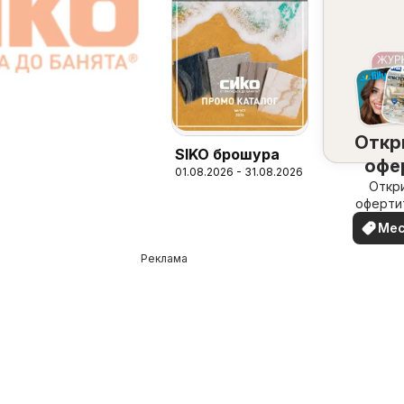
Откр
SIKO брошура
офе
01.08.2026 - 31.08.2026
наб
Откр
оферти
вашия 
Ме
офе
Реклама