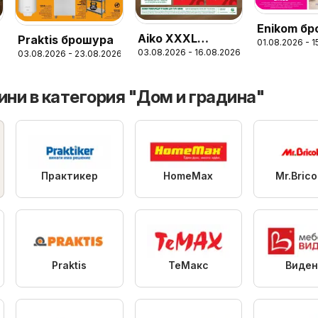
Enikom б
Aiko XXXL
Praktis брошура
01.08.2026 - 
6
03.08.2026 - 16.08.2026
03.08.2026 - 23.08.2026
брошура - До
-30% за
Канапета и
ини в категория "Дом и градина"
Фотьойли
Практикер
HomeMax
Mr.Bric
Praktis
ТеMакс
Виден