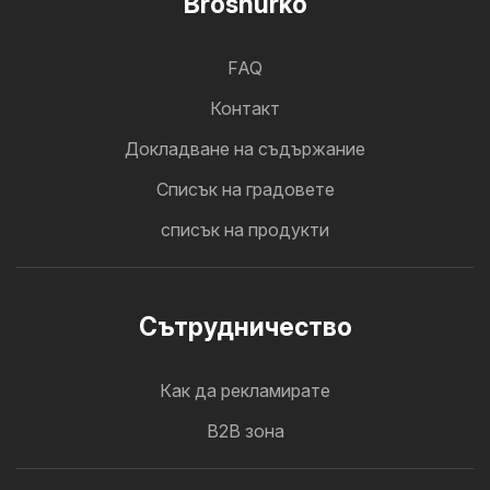
Broshurko
FAQ
Контакт
Докладване на съдържание
Cписък на градовете
списък на продукти
Cътрудничество
Как да рекламирате
B2B зона