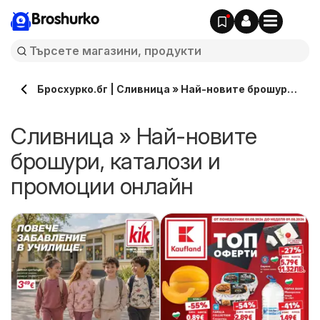
Broshurko
Бросхурко.бг | Сливница » Най-новите брошури,
каталози онлайн
Сливница » Най-новите
брошури, каталози и
промоции онлайн