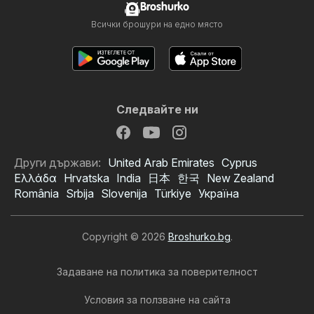
Broshurko
Всички брошури на едно място
Следвайте ни
Други държави:
United Arab Emirates
Cyprus
Ελλάδα
Hrvatska
India
日本
한국
New Zealand
România
Srbija
Slovenija
Türkiye
Україна
Copyright © 2026
Broshurko.bg
.
Задаване на политика за поверителност
Условия за ползване на сайта