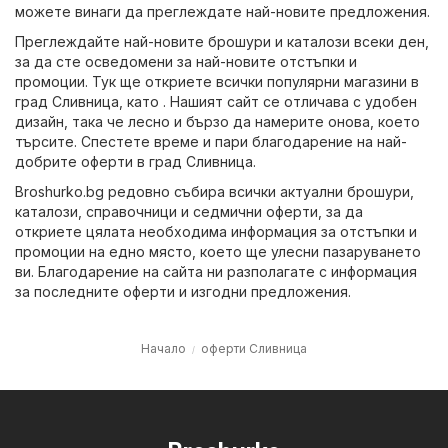
можете винаги да преглеждате най-новите предложения.
Преглеждайте най-новите брошури и каталози всеки ден,
за да сте осведомени за най-новите отстъпки и
промоции. Тук ще откриете всички популярни магазини в
град Сливница, като . Нашият сайт се отличава с удобен
дизайн, така че лесно и бързо да намерите онова, което
търсите. Спестете време и пари благодарение на най-
добрите оферти в град Сливница.
Broshurko.bg редовно събира всички актуални брошури,
каталози, справочници и седмични оферти, за да
откриете цялата необходима информация за отстъпки и
промоции на едно място, което ще улесни пазаруването
ви. Благодарение на сайта ни разполагате с информация
за последните оферти и изгодни предложения.
Начало
оферти Сливница