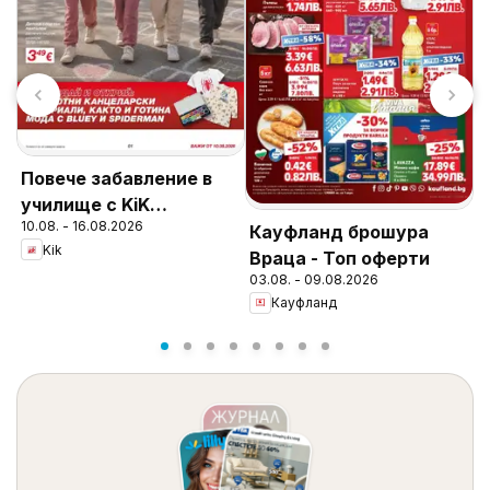
d
Повече забавление в
М
училище с KiK
B
10.08. - 16.08.2026
0
предложения
Кауфланд брошура
3
Kik
Враца - Топ оферти
03.08. - 09.08.2026
Кауфланд