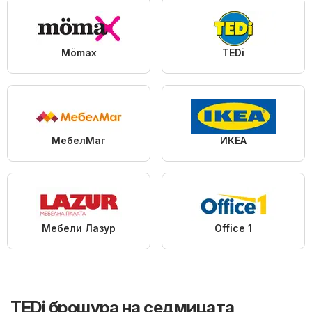
Mömax
TEDi
МебелМаг
ИКЕА
Мебели Лазур
Office 1
TEDi брошура на седмицата