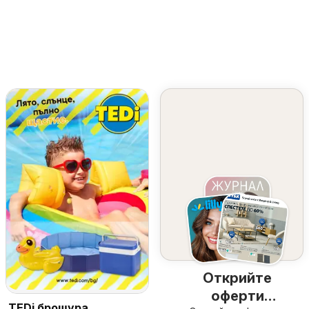
Открийте
оферти
TEDi брошура