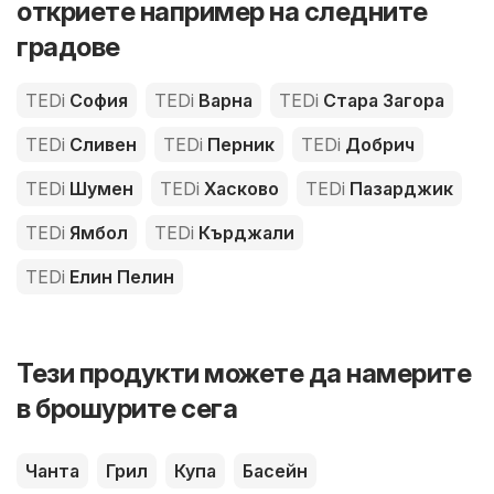
откриете например на следните
градове
TEDi
София
TEDi
Варна
TEDi
Стара Загора
TEDi
Сливен
TEDi
Перник
TEDi
Добрич
TEDi
Шумен
TEDi
Хасково
TEDi
Пазарджик
TEDi
Ямбол
TEDi
Кърджали
TEDi
Елин Пелин
Тези продукти можете да намерите
в брошурите сега
Чанта
Грил
Купа
Басейн