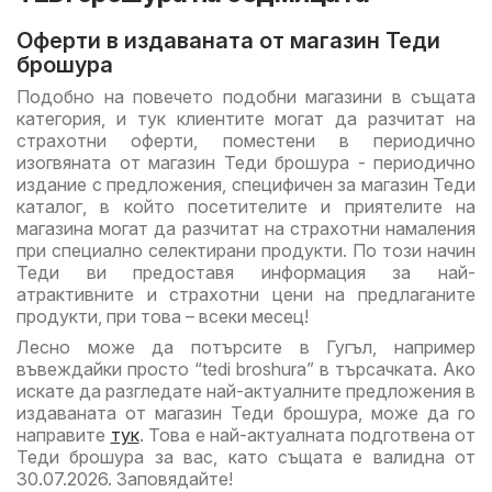
Оферти в издаваната от магазин Теди
брошура
Подобно на повечето подобни магазини в същата
категория, и тук клиентите могат да разчитат на
страхотни оферти, поместени в периодично
изогвяната от магазин Теди брошура - периодично
издание с предложения, специфичен за магазин Теди
каталог, в който посетителите и приятелите на
магазина могат да разчитат на страхотни намаления
при специално селектирани продукти. По този начин
Теди ви предоставя информация за най-
атрактивните и страхотни цени на предлаганите
продукти, при това – всеки месец!
Лесно може да потърсите в Гугъл, например
въвеждайки просто “tedi broshura” в търсачката. Ако
искате да разгледате най-актуалните предложения в
издаваната от магазин Теди брошура, може да го
направите
тук
. Това е най-актуалната подготвена от
Теди брошура за вас, като същата е валидна от
30.07.2026. Заповядайте!