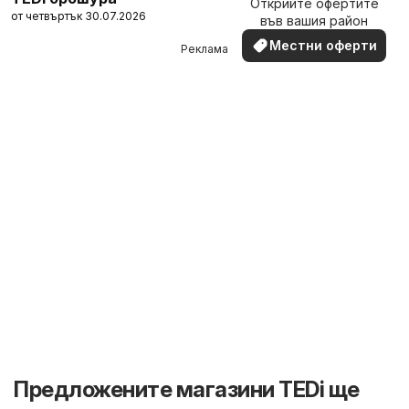
Открийте офертите
наблизо
от четвъртък 30.07.2026
във вашия район
Местни оферти
Реклама
Предложените магазини TEDi ще