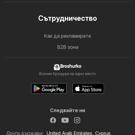
Cътрудничество
Как да рекламирате
B2B зона
Broshurko
Всички брошури на едно място
Следвайте ни
Други държави:
United Arab Emirates
Cyprus