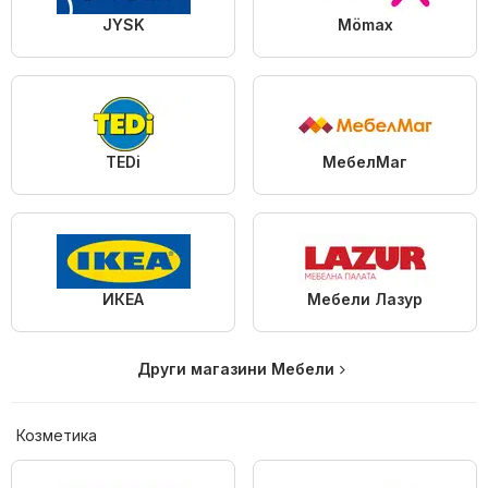
JYSK
Mömax
TEDi
МебелМаг
ИКЕА
Мебели Лазур
Други магазини Мебели
Козметика