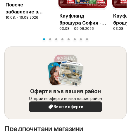
Повече
забавление в
Кауфланд
Кауфл
10.08. - 16.08.2026
училище с KiK
брошура София -
брошур
предложения
03.08. - 09.08.2026
03.08. - 
Топ оферти
Топ оф
Оферти във вашия район
Открийте офертите във вашия район
Вижте оферти
Предпочитани магазини