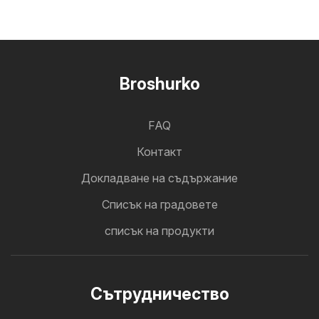
Broshurko
FAQ
Контакт
Докладване на съдържание
Cписък на градовете
списък на продукти
Cътрудничество