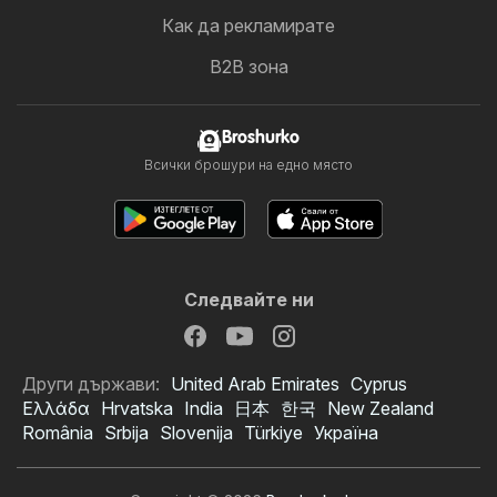
Как да рекламирате
B2B зона
Broshurko
Всички брошури на едно място
Следвайте ни
Други държави:
United Arab Emirates
Cyprus
Ελλάδα
Hrvatska
India
日本
한국
New Zealand
România
Srbija
Slovenija
Türkiye
Україна