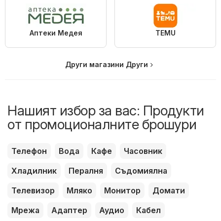
Аптеки Медея
TEMU
Други магазини Други
Нашият избор за вас: Продукти
от промоционалните брошури
Телефон
Вода
Кафе
Часовник
Хладилник
Пералня
Съдомиялна
Телевизор
Мляко
Монитор
Домати
Мрежа
Адаптер
Аудио
Кабел