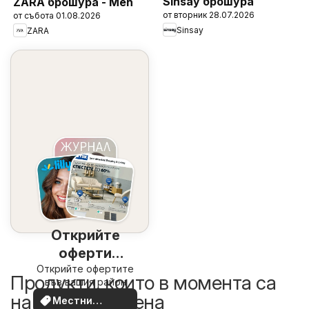
Sinsay брошура
ZARA брошура - Men
от вторник 28.07.2026
от събота 01.08.2026
Sinsay
ZARA
Открийте
оферти
Открийте офертите
наблизо
Продукти, които в момента са
във вашия район
на по-добра цена
Местни