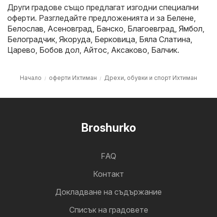
Други градове също предлагат изгодни специални
оферти. Разгледайте предложенията и за
Белене
,
Белослав
,
Асеновград
,
Банско
,
Благоевград
,
Ямбол
,
Белоградчик
,
Якоруда
,
Берковица
,
Бяла Слатина
,
Царево
,
Бобов дол
,
Айтос
,
Аксаково
,
Балчик
.
Начало
оферти Ихтиман
Дрехи, обувки и спорт Ихтиман
Broshurko
FAQ
Контакт
Докладване на съдържание
Cписък на градовете