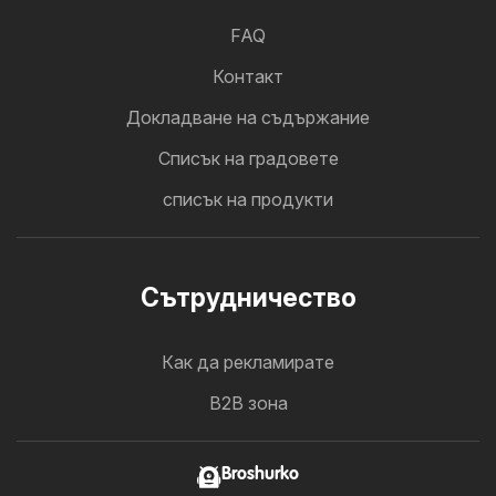
FAQ
Контакт
Докладване на съдържание
Cписък на градовете
списък на продукти
Cътрудничество
Как да рекламирате
B2B зона
Broshurko