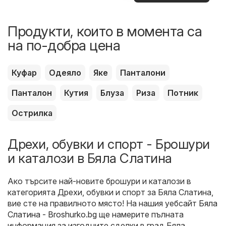
оферти
Продукти, които в момента са
на по-добра цена
Куфар
Одеяло
Яке
Панталони
Панталон
Кутия
Блуза
Риза
Потник
Острилка
Дрехи, обувки и спорт - Брошури
и каталози в Бяла Слатина
Ако търсите най-новите брошури и каталози в
категорията Дрехи, обувки и спорт за Бяла Слатина,
вие сте на правилното място! На нашия уебсайт
Бяла
Слатина - Broshurko.bg
ще намерите пълната
информация за изгодните сделки в град Бяла