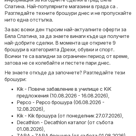
Слатина. Най-популярните магазини в града са .
Разгледайте техните брошури днес и не пропускайте
нито една отстъпка.
За вас всеки ден търсим най-актуалните оферти за
Бяла Слатина, за да знаете винаги къде ще получите
най-добрите сделки. В момента ще откриете 9
брошури в категорията Дрехи, обувки и спорт.
Всички те са валидни за ограничен период от време,
затова не се колебайте и пестете пари днес.
Не знаете откъде да започнете? Разгледайте тези
брошури:
Kik - Повече забавление в училище с KiK
предложения (10.08.2026 - 16.08.2026)
,
Pepco - Pepco брошура (06.08.2026 -
12.08.2026)
,
Kik - Kik брошура (от понеделник 27.07.2026)
,
Decathlon - Decathlon каталог (от събота
01.08.2026)
,
ZARA - ZARA брошура (от събота 01.08.2026)
.