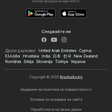
Всички брошури на едно място
Следвайте ни
Други държави:
United Arab Emirates
Cyprus
Ελλάδα
Hrvatska
India
日本
한국
New Zealand
România
Srbija
Slovenija
Türkiye
Україна
Copyright © 2026
Broshurko.bg
.
Задаване на политика за поверителност
Условия за ползване на сайта
Обработката на лични данни