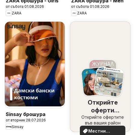
ZARA брошура - Girls
ZARA брошура - Men
от събота 01.08.2026
от събота 01.08.2026
ZARA
ZARA
Открийте
оферти
Sinsay брошура
Открийте офертите
наблизо
от вторник 28.07.2026
във вашия район
Sinsay
Местни