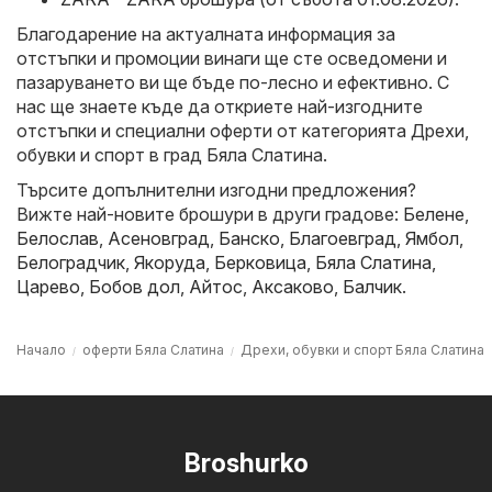
Благодарение на актуалната информация за
отстъпки и промоции винаги ще сте осведомени и
пазаруването ви ще бъде по-лесно и ефективно. С
нас ще знаете къде да откриете най-изгодните
отстъпки и специални оферти от категорията Дрехи,
обувки и спорт в град Бяла Слатина.
Търсите допълнителни изгодни предложения?
Вижте най-новите брошури в други градове:
Белене
,
Белослав
,
Асеновград
,
Банско
,
Благоевград
,
Ямбол
,
Белоградчик
,
Якоруда
,
Берковица
,
Бяла Слатина
,
Царево
,
Бобов дол
,
Айтос
,
Аксаково
,
Балчик
.
Начало
оферти Бяла Слатина
Дрехи, обувки и спорт Бяла Слатина
Broshurko