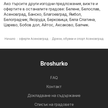
Ако търсите други изгодни предложения, вижте и
офертите в останалите градове:
Белене
,
Белослав
,
Асеновград
,
Банско
,
Благоевград
,
Ямбол
,
Белоградчик
,
Якоруда
,
Берковица
,
Бяла Слатина
,
Царево
,
Бобов дол
,
Айтос
,
Аксаково
,
Балчик
.
Начало
оферти Асеновград
Дрехи, обувки и спорт Асеновград
Broshurko
FAQ
Контакт
Докладване на съдържание
Cписък на градовете