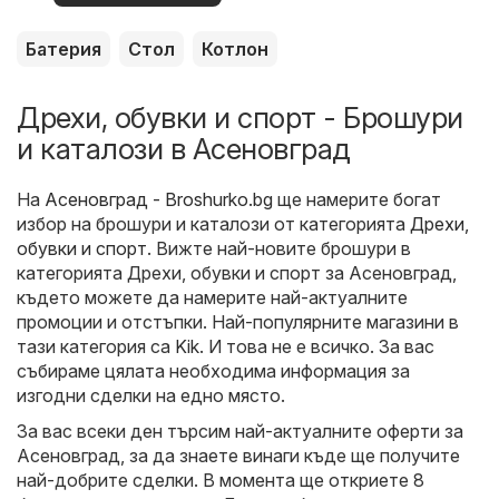
оферти
Батерия
Стол
Котлон
Дрехи, обувки и спорт - Брошури
и каталози в Асеновград
На
Асеновград - Broshurko.bg
ще намерите богат
избор на брошури и каталози от категорията
Дрехи,
обувки и спорт
. Вижте най-новите брошури в
категорията Дрехи, обувки и спорт за Асеновград,
където можете да намерите най-актуалните
промоции и отстъпки. Най-популярните магазини в
тази категория са
Kik
. И това не е всичко. За вас
събираме цялата необходима информация за
изгодни сделки на едно място.
За вас всеки ден търсим най-актуалните оферти за
Асеновград, за да знаете винаги къде ще получите
най-добрите сделки. В момента ще откриете 8