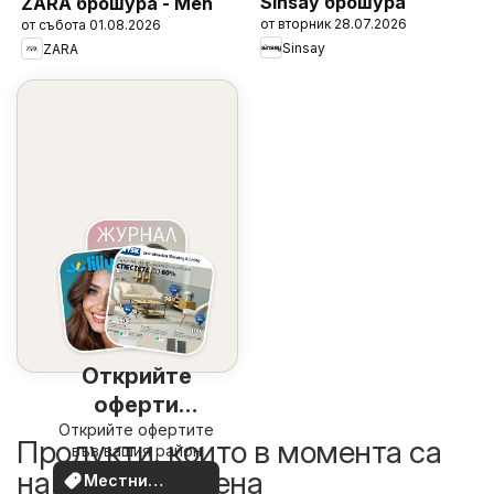
Sinsay брошура
ZARA брошура - Men
от вторник 28.07.2026
от събота 01.08.2026
Sinsay
ZARA
Открийте
оферти
Открийте офертите
наблизо
Продукти, които в момента са
във вашия район
на по-добра цена
Местни