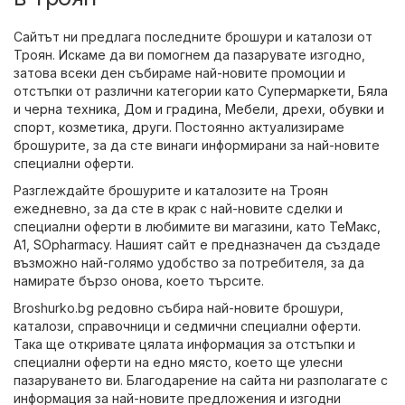
Сайтът ни предлага последните брошури и каталози от
Троян. Искаме да ви помогнем да пазарувате изгодно,
затова всеки ден събираме най-новите промоции и
отстъпки от различни категории като
Супермаркети
,
Бяла
и черна техника
,
Дом и градина
,
Мебели
,
дрехи, обувки и
спорт
,
козметика
,
други
. Постоянно актуализираме
брошурите, за да сте винаги информирани за най-новите
специални оферти.
Разглеждайте брошурите и каталозите на Троян
ежедневно, за да сте в крак с най-новите сделки и
специални оферти в любимите ви магазини, като
ТеMакс
,
A1
,
SOpharmacy
. Нашият сайт е предназначен да създаде
възможно най-голямо удобство за потребителя, за да
намирате бързо онова, което търсите.
Broshurko.bg редовно събира най-новите брошури,
каталози, справочници и седмични специални оферти.
Така ще откривате цялата информация за отстъпки и
специални оферти на едно място, което ще улесни
пазаруването ви. Благодарение на сайта ни разполагате с
информация за най-новите предложения и изгодни