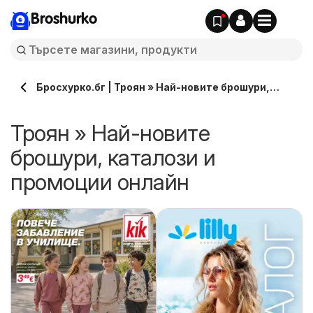
Broshurko
Бросхурко.бг | Троян » Най-новите брошури,
каталози онлайн
Троян » Най-новите
брошури, каталози и
промоции онлайн