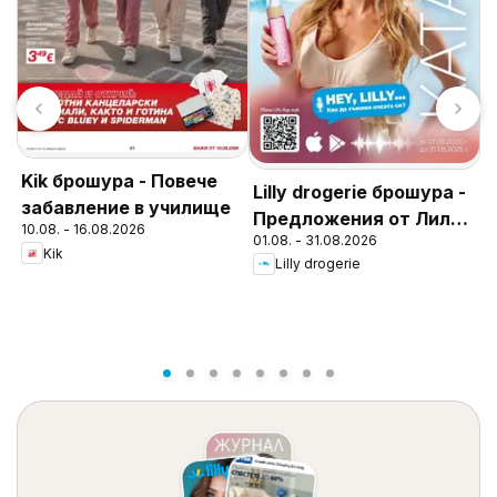
Kik брошура - Повече
Lilly drogerie брошура -
забавление в училище
Предложения от Лили
10.08. - 16.08.2026
01.08. - 31.08.2026
Дрогерие
Kik
Л
Lilly drogerie
м
1