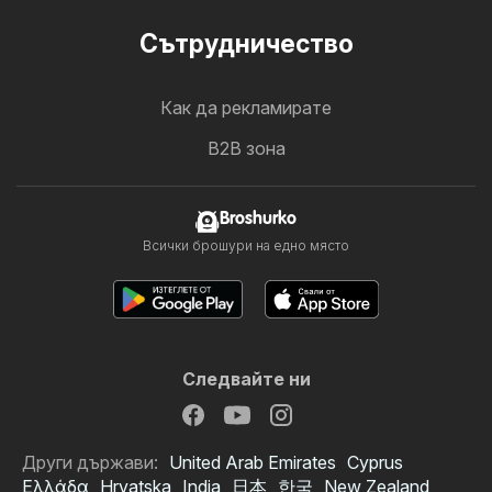
Cътрудничество
Как да рекламирате
B2B зона
Broshurko
Всички брошури на едно място
Следвайте ни
Други държави:
United Arab Emirates
Cyprus
Ελλάδα
Hrvatska
India
日本
한국
New Zealand