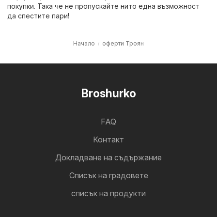
покупки. Така че не пропускайте нито една възможност
да спестите пари!
Начало
оферти Троян
Broshurko
FAQ
Контакт
Докладване на съдържание
Cписък на градовете
списък на продукти