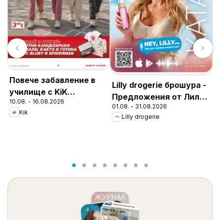
Повече забавление в
Lilly drogerie брошура -
училище с KiK
Предложения от Лили
10.08. - 16.08.2026
предложения
К
01.08. - 31.08.2026
Дрогерие
Kik
С
Lilly drogerie
0
з