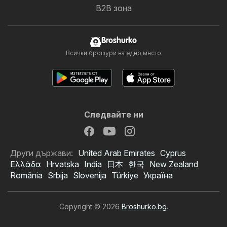
B2B зона
Broshurko
Всички брошури на едно място
Следвайте ни
Други държави:
United Arab Emirates
Cyprus
Ελλάδα
Hrvatska
India
日本
한국
New Zealand
România
Srbija
Slovenija
Türkiye
Україна
Copyright © 2026
Broshurko.bg
.