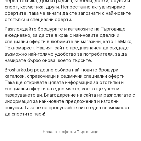
черна техника
,
Дом и градина
,
Мебели
,
дрехи, обувки и
спорт
,
козметика
,
други
. Непрестанно актуализираме
офертите, така че винаги да сте запознати с най-новите
отстъпки и специални оферти.
Разглеждайте брошурите и каталозите на Търговище
ежедневно, за да сте в крак с най-новите сделки и
специални оферти в любимите ви магазини, като
ТеMакс
,
Техномаркет
. Нашият сайт е предназначен да създаде
възможно най-голямо удобство за потребителя, за да
намирате бързо онова, което търсите.
Broshurko.bg редовно събира най-новите брошури,
каталози, справочници и седмични специални оферти.
Така ще откривате цялата информация за отстъпки и
специални оферти на едно място, което ще улесни
пазаруването ви. Благодарение на сайта ни разполагате с
информация за най-новите предложения и изгодни
покупки. Така че не пропускайте нито една възможност
да спестите пари!
Начало
оферти Търговище