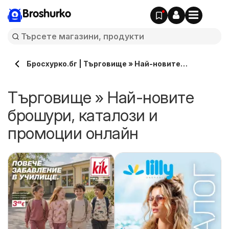
Broshurko
Бросхурко.бг | Търговище » Най-новите
брошури, каталози онлайн
Търговище » Най-новите
брошури, каталози и
промоции онлайн