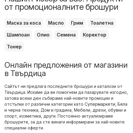
от промоционалните брошури
Маска за коса
Масло
Грим
Тоалетна
Шампоан
Олио
Семена
Коректор
Тонер
Онлайн предложения от магазини
в Твърдица
Сайтът ни предлага последните брошури и каталози от
Твърдица. Искаме да ви помогнем да пазарувате изгодно,
затова всеки ден събираме най-новите промоции и
отстъпки от различни категории като
Супермаркети
,
Бяла
и черна техника
,
Дом и градина
,
Мебели
,
дрехи, обувки и
спорт
,
козметика
,
други
. Постоянно актуализираме
брошурите, за да сте винаги информирани за най-новите
специални оферти.