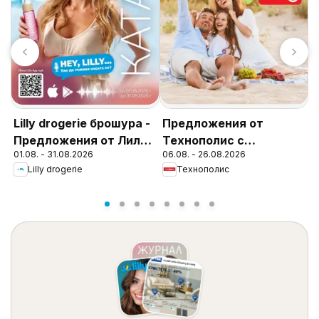
Т
Lilly drogerie брошура -
Предложения от
П
Предложения от Лили
Технополис с
0
01.08. - 31.08.2026
06.08. - 26.08.2026
Дрогерие
валидност до
Lilly drogerie
Технополис
26.08.2026