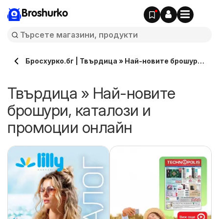
Broshurko
Бросхурко.бг | Твърдица » Най-новите брошури,
каталози онлайн
Твърдица » Най-новите
брошури, каталози и
промоции онлайн