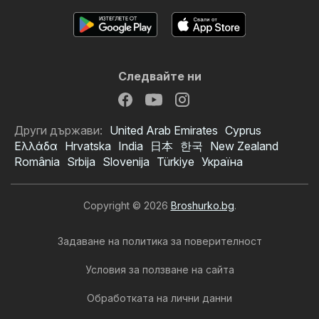
Следвайте ни
Други държави:
United Arab Emirates
Cyprus
Ελλάδα
Hrvatska
India
日本
한국
New Zealand
România
Srbija
Slovenija
Türkiye
Україна
Copyright © 2026
Broshurko.bg
.
Задаване на политика за поверителност
Условия за ползване на сайта
Обработката на лични данни