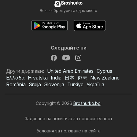
Broshurko
Всички брошури на едно място
Следвайте ни
Други държави:
United Arab Emirates
Cyprus
Ελλάδα
Hrvatska
India
日本
한국
New Zealand
România
Srbija
Slovenija
Türkiye
Україна
Copyright © 2026
Broshurko.bg
.
Задаване на политика за поверителност
Условия за ползване на сайта