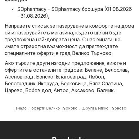
SOpharmacy - SOpharmacy брошура (01.08.2026
- 31.08.2026)
,
Направете списък за пазаруване в комфорта на дома
си и пазарувайте в магазина, където ще ви бъде
предложена най-добрата цена. С нас винаги ще
имате страхотна възможност да преглеждате
специалните оферти в град Велико Търново.
Ако търсите други изгодни предложения, вижте и
офертите в останалите градове:
Белене
,
Белослав
,
Асеновград
,
Банско
,
Благоевград
,
Ямбол
,
Белоградчик
,
Якоруда
,
Берковица
,
Бяла Слатина
,
Царево
,
Бобов дол
,
Айтос
,
Аксаково
,
Балчик
.
Начало
оферти Велико Търново
Други Велико Търново