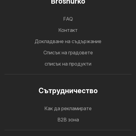
Broshurko
FAQ
Контакт
Докладване на съдържание
Cписък на градовете
списък на продукти
Cътрудничество
Как да рекламирате
B2B зона