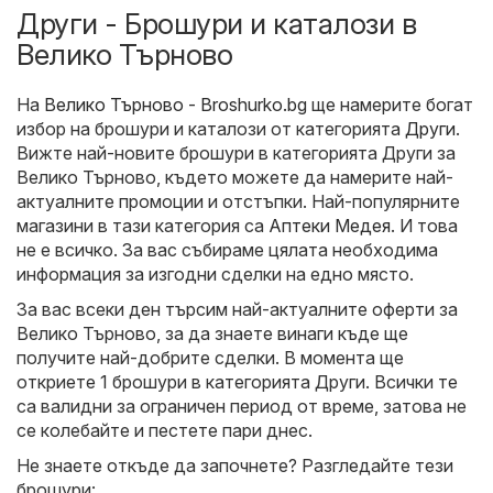
Други - Брошури и каталози в
Велико Търново
На
Велико Търново - Broshurko.bg
ще намерите богат
избор на брошури и каталози от категорията
Други
.
Вижте най-новите брошури в категорията Други за
Велико Търново, където можете да намерите най-
актуалните промоции и отстъпки. Най-популярните
магазини в тази категория са
Аптеки Медея
. И това
не е всичко. За вас събираме цялата необходима
информация за изгодни сделки на едно място.
За вас всеки ден търсим най-актуалните оферти за
Велико Търново, за да знаете винаги къде ще
получите най-добрите сделки. В момента ще
откриете 1 брошури в категорията Други. Всички те
са валидни за ограничен период от време, затова не
се колебайте и пестете пари днес.
Не знаете откъде да започнете? Разгледайте тези
брошури: