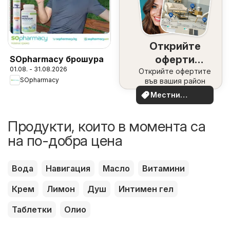
Открийте
оферти
SOpharmacy брошура
01.08. - 31.08.2026
Открийте офертите
наблизо
SOpharmacy
във вашия район
Местни
оферти
Продукти, които в момента са
на по-добра цена
Вода
Навигация
Масло
Витамини
Крем
Лимон
Душ
Интимен гел
Таблетки
Олио