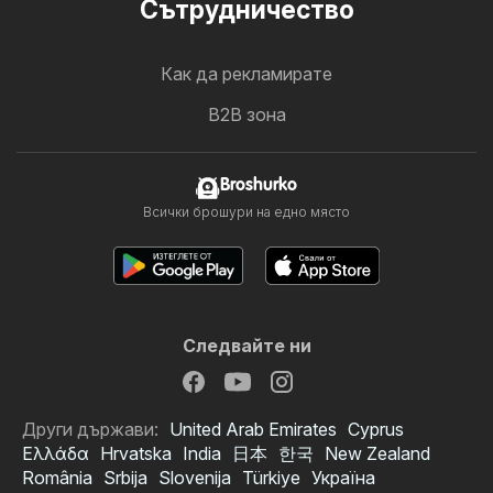
Cътрудничество
Как да рекламирате
B2B зона
Broshurko
Всички брошури на едно място
Следвайте ни
Други държави:
United Arab Emirates
Cyprus
Ελλάδα
Hrvatska
India
日本
한국
New Zealand
România
Srbija
Slovenija
Türkiye
Україна