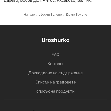
Царево
,
Бобов дол
,
Айтос
,
Аксаково
,
Балчик
.
Начало
оферти Белене
Други Белене
Broshurko
FAQ
Контакт
Докладване на съдържание
Cписък на градовете
списък на продукти