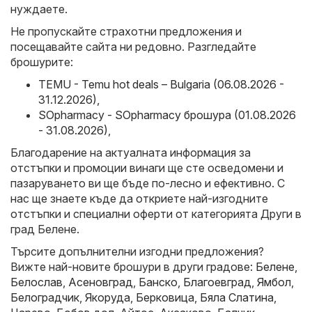
нуждаете.
Не пропускайте страхотни предложения и
посещавайте сайта ни редовно. Разгледайте
брошурите:
TEMU - Temu hot deals – Bulgaria (06.08.2026 -
31.12.2026)
,
SOpharmacy - SOpharmacy брошура (01.08.2026
- 31.08.2026)
,
Благодарение на актуалната информация за
отстъпки и промоции винаги ще сте осведомени и
пазаруването ви ще бъде по-лесно и ефективно. С
нас ще знаете къде да откриете най-изгодните
отстъпки и специални оферти от категорията Други в
град Белене.
Търсите допълнителни изгодни предложения?
Вижте най-новите брошури в други градове:
Белене
,
Белослав
,
Асеновград
,
Банско
,
Благоевград
,
Ямбол
,
Белоградчик
,
Якоруда
,
Берковица
,
Бяла Слатина
,