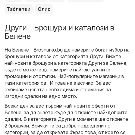
Таблетки
Олио
Други - Брошури и каталози в
Белене
На
Белене - Broshurko.bg
ще намерите богат избор на
брошури и каталози от категорията
Други
. Вижте
най-новите брошури в категорията Други за Белене,
където можете да намерите най-актуалните
промоции и отстъпки. Най-популярните магазини в
тази категория са . И това не е всичко. За вас
събираме цялата необходима информация за
изгодни сделки на едно място.
Всеки ден за вас търсим най-новите оферти от
Белене, за да знаете къде да откриете най-добрите
сделки. В категорията Други в момента ще откриете
2 брошури. Всички те са добре подредени по
категории, за да откривате бързо това, от което се