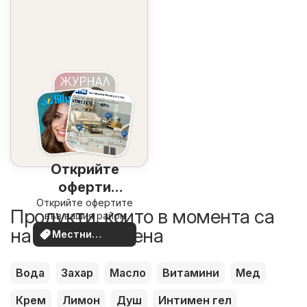
Открийте
оферти
Открийте офертите
наблизо
Продукти, които в момента са
във вашия район
на по-добра цена
Местни
оферти
Вода
Захар
Масло
Витамини
Мед
Крем
Лимон
Душ
Интимен гел