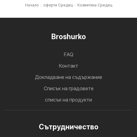
Начало
оферти Средец
Козметика Средец
Broshurko
FAQ
Контакт
Докладване на съдържание
Cписък на градовете
списък на продукти
Cътрудничество