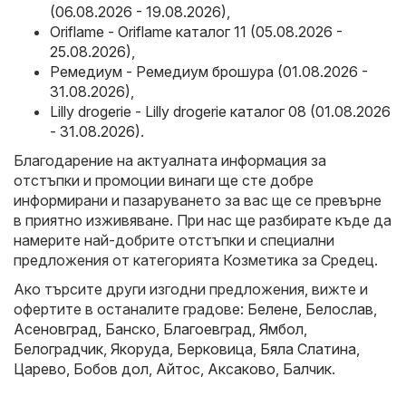
(06.08.2026 - 19.08.2026)
,
Oriflame - Oriflame каталог 11 (05.08.2026 -
25.08.2026)
,
Ремедиум - Ремедиум брошура (01.08.2026 -
31.08.2026)
,
Lilly drogerie - Lilly drogerie каталог 08 (01.08.2026
- 31.08.2026)
.
Благодарение на актуалната информация за
отстъпки и промоции винаги ще сте добре
информирани и пазаруването за вас ще се превърне
в приятно изживяване. При нас ще разбирате къде да
намерите най-добрите отстъпки и специални
предложения от категорията Козметика за Средец.
Ако търсите други изгодни предложения, вижте и
офертите в останалите градове:
Белене
,
Белослав
,
Асеновград
,
Банско
,
Благоевград
,
Ямбол
,
Белоградчик
,
Якоруда
,
Берковица
,
Бяла Слатина
,
Царево
,
Бобов дол
,
Айтос
,
Аксаково
,
Балчик
.