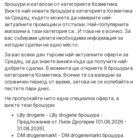
брошури и каталози от категорията
Козметика
.
Вижте най-новите брошури в категорията Козметика
за Средец, където можете да намерите най-
актуалните промоции и отстъпки. Най-популярните
магазини в тази категория са . И това не е всичко. За
вас събираме цялата необходима информация за
изгодни сделки на едно място.
За вас всеки ден търсим най-актуалните оферти за
Средец, за да знаете винаги къде ще получите най-
добрите сделки. В момента ще откриете 9 брошури в
категорията Козметика. Всички те са валидни за
ограничен период от време, затова не се колебайте и
пестете пари днес.
Не пропускайте нито една специална оферта, а
вижте тези брошури:
Lilly drogerie - Lilly drogerie брошура -
Предложения от Лили Дрогерие (01.08.2026 -
31.08.2026)
,
DM drogeriemarkt - DM drogeriemarkt брошура