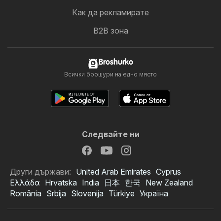
Как да рекламирате
B2B зона
Broshurko
Всички брошури на едно място
Следвайте ни
Други държави:
United Arab Emirates
Cyprus
Ελλάδα
Hrvatska
India
日本
한국
New Zealand
România
Srbija
Slovenija
Türkiye
Україна