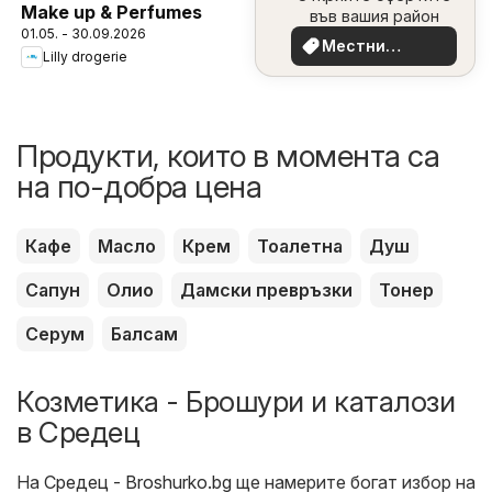
Make up & Perfumes
във вашия район
01.05. - 30.09.2026
Местни
Lilly drogerie
оферти
Продукти, които в момента са
на по-добра цена
Кафе
Масло
Крем
Тоалетна
Душ
Сапун
Олио
Дамски превръзки
Тонер
Серум
Балсам
Козметика - Брошури и каталози
в Средец
На
Средец - Broshurko.bg
ще намерите богат избор на