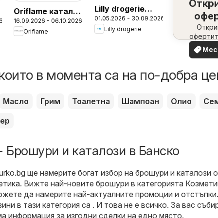
Откр
Lilly drogerie
г
Oriflame каталог
офе
01.05.2026 - 30.09.2026
каталог - Make
6
16.09.2026 - 06.10.2026
13
набл
Откри
Lilly drogerie
up & Perfumes
Oriflame
офертит
вашия 
Мес
офе
които в момента са на по-добра це
Масло
Грим
Тоалетна
Шампоан
Олио
Се
ер
- Брошури и каталози в Банско
urko.bg
ще намерите богат избор на брошури и каталози 
етика
. Вижте най-новите брошури в категорията Козмети
ожете да намерите най-актуалните промоции и отстъпки.
ини в тази категория са . И това не е всичко. За вас съб
а информация за изгодни сделки на едно място.