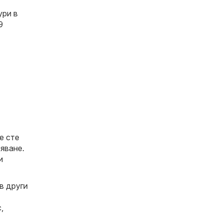
ури в
9
е сте
яване.
и
в други
с
,