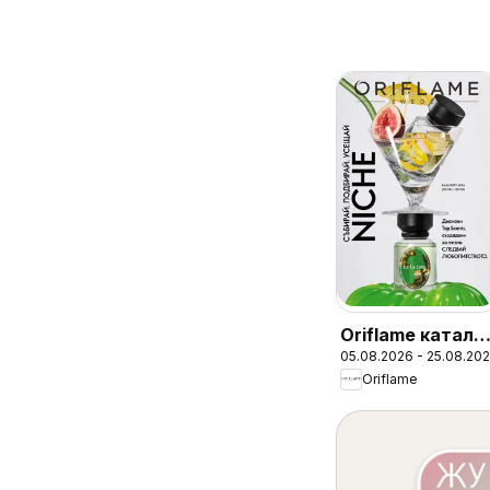
Oriflame катало
05.08.2026 - 25.08.20
11
Oriflame