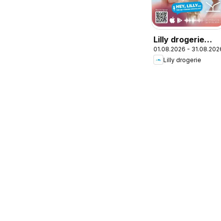
Lilly drogerie
01.08.2026 - 31.08.202
брошура -
Lilly drogerie
Предложения
от Лили
Дрогерие