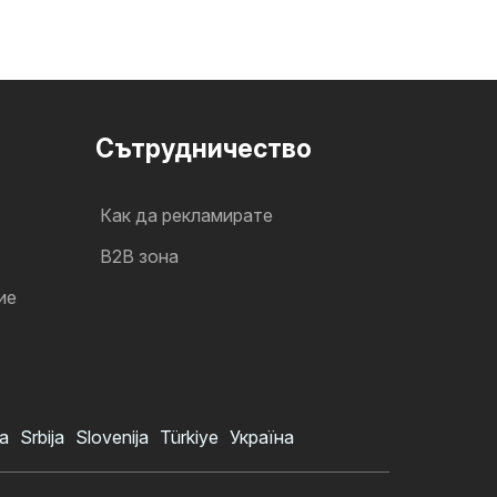
Cътрудничество
Как да рекламирате
B2B зона
ие
a
Srbija
Slovenija
Türkiye
Україна