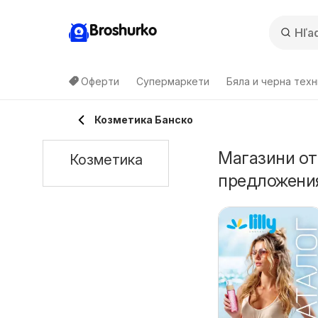
Broshurko
Оферти
Супермаркети
Бяла и черна техн
Козметика Банско
Магазини от
Козметика
предложения