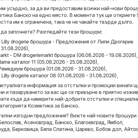
м усърдно, за да ви предоставим всички най-нови брош
етика Банско на едно място. В момента тук ще откриете 
тта им е ограничена, така че не чакайте твърде дълго.
 да започнете? Разгледайте тези брошури:
e - Lilly drogerie брошура - Предложения от Лили Дрогерие
 31.08.2026)
,
arkt - DM drogeriemarkt брошура (06.08.2026 - 19.08.2026)
,
iflame каталог 11 (05.08.2026 - 25.08.2026)
,
емедиум брошура (01.08.2026 - 31.08.2026)
,
 - Lilly drogerie каталог 08 (01.08.2026 - 31.08.2026)
,
актуалната информация за отстъпки и промоции винаги щ
и и пазаруването за вас ще се превърне в приятно изжив
рате къде да намерите най-добрите отстъпки и специалн
атегорията Козметика за Банско.
елни изгодни предложения? Вижте най-новите брошури 
Белослав
,
Асеновград
,
Банско
,
Благоевград
,
Ямбол
,
руда
,
Берковица
,
Бяла Слатина
,
Царево
,
Бобов дол
,
Айто