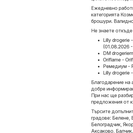
Ежедневно работи
категорията Козм
брошури. Валиднос
Не знаете откъде
Lilly drogeri
(01.08.2026 -
DM drogeriem
Oriflame - Or
Ремедиум - Р
Lilly drogerie
Благодарение на 
добре информиран
При нас ще разби
предложения от к
Търсите допълнит
градове:
Белене
,
Белоградчик
,
Яко
Аксаково
,
Балчик
.