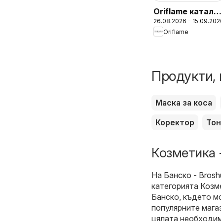
Oriflame катало
26.08.2026 - 15.09.202
12
Oriflame
Продукти, 
Маска за коса
Коректор
Тон
Козметика 
На
Банско - Brosh
категорията
Козм
Банско, където м
популярните магаз
цялата необходим