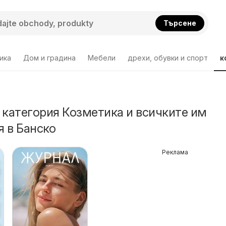
Търсене
ика
Дом и градина
Мебели
дрехи, обувки и спорт
к
 категория Козметика и всичките им
 в Банско
Реклама