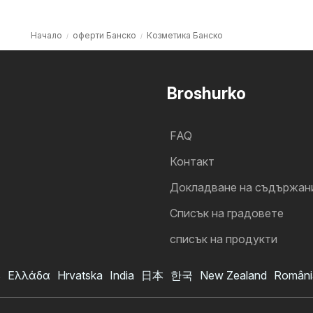
Начало
оферти Банско
Козметика Банско
Broshurko
FAQ
Контакт
Докладване на съдържан
Cписък на градовете
списък на продукти
s
Ελλάδα
Hrvatska
India
日本
한국
New Zealand
Români