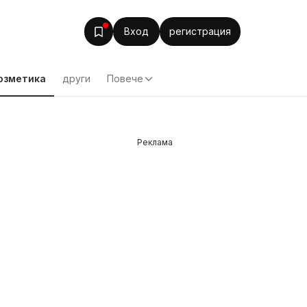
Вход
регистрация
озметика
други
Повече
Реклама