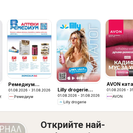
AVON ката
Ремедиум
Lilly drogerie
01.08.2026 - 3
г
01.08.2026 - 31.08.2026
08
брошура
01.08.2026 - 31.08.2026
каталог 08
AVON
26
Ремедиум
Lilly drogerie
Открийте най-