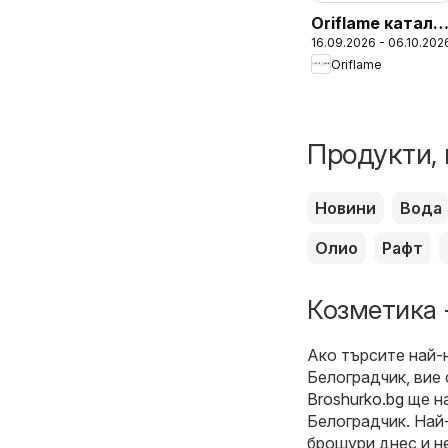
Oriflame катало
16.09.2026 - 06.10.202
13
Oriflame
Продукти, 
Новини
Вода
Олио
Рафт
Козметика 
Ако търсите най-
Белоградчик, вие
Broshurko.bg
ще на
Белоградчик. Най-
брошури днес и н