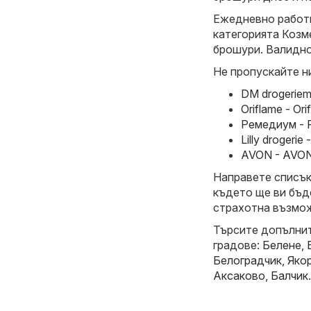
Ежедневно работи
категорията Козм
брошури. Валиднос
Не пропускайте н
DM drogeriem
Oriflame - Or
Ремедиум - Р
Lilly drogerie
AVON - AVON 
Направете списък 
където ще ви бъд
страхотна възмож
Търсите допълнит
градове:
Белене
,
Белоградчик
,
Яко
Аксаково
,
Балчик
.