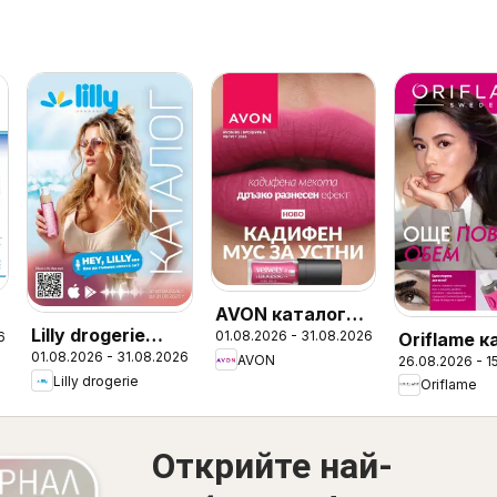
AVON каталог
Lilly drogerie
01.08.2026 - 31.08.2026
Oriflame к
6
08
01.08.2026 - 31.08.2026
каталог 08
AVON
26.08.2026 - 1
12
Lilly drogerie
Oriflame
Открийте най-