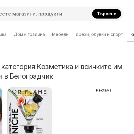
Търсене
ика
Дом и градина
Мебели
дрехи, обувки и спорт
к
 категория Козметика и всичките им
 в Белоградчик
Реклама