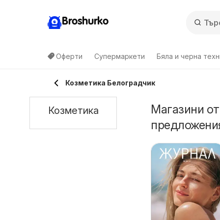
Broshurko
Оферти
Супермаркети
Бяла и черна техн
Козметика Белоградчик
Магазини от
Козметика
предложения