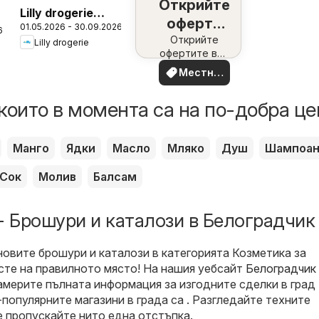
Открийте
Lilly drogerie
г
оферти
01.05.2026 - 30.09.2026
каталог - Make
6
наблизо
Открийте
Lilly drogerie
up & Perfumes
офертите във
вашия район
Местни
оферти
които в момента са на по-добра це
Манго
Ядки
Масло
Мляко
Душ
Шампоа
Сок
Молив
Балсам
- Брошури и каталози в Белоградчик
новите брошури и каталози в категорията Козметика за
 сте на правилното място! На нашия уебсайт
Белоградчик 
мерите пълната информация за изгодните сделки в град
популярните магазини в града са . Разгледайте техните
е пропускайте нито една отстъпка.