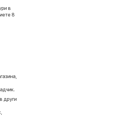
ури в
иете 8
газина,
адчик.
в други
с
,