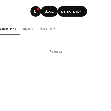
Вход
регистрация
озметика
други
Повече
Реклама