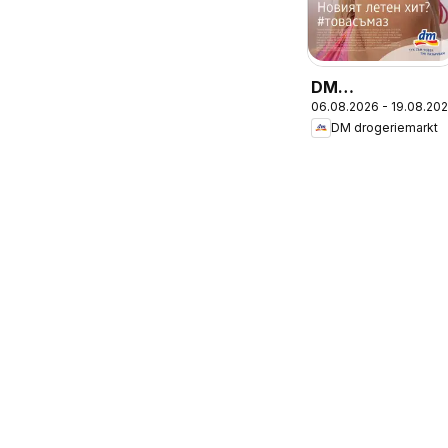
DM
06.08.2026 - 19.08.20
drogeriemarkt
DM drogeriemarkt
брошура