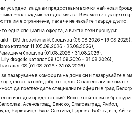
м усърдно, за да ви предоставим всички най-нови брош
етика Белоградчик на едно място. В момента тук ще откр
тта им е ограничена, така че не чакайте твърде дълго.
ито една специална оферта, а вижте тези брошури:
arkt - DM drogeriemarkt брошура (06.08.2026 - 19.08.2026)
,
iflame каталог 11 (05.08.2026 - 25.08.2026)
,
емедиум брошура (01.08.2026 - 31.08.2026)
,
 - Lilly drogerie каталог 08 (01.08.2026 - 31.08.2026)
,
каталог 08 (01.08.2026 - 31.08.2026)
.
за пазаруване в комфорта на дома си и пазарувайте в ма
е предложена най-добрата цена. С нас винаги ще имате
ност да преглеждате специалните оферти в град Белогр
елни изгодни предложения? Вижте най-новите брошури 
Белослав
,
Асеновград
,
Банско
,
Благоевград
,
Ямбол
,
руда
,
Берковица
,
Бяла Слатина
,
Царево
,
Бобов дол
,
Айто