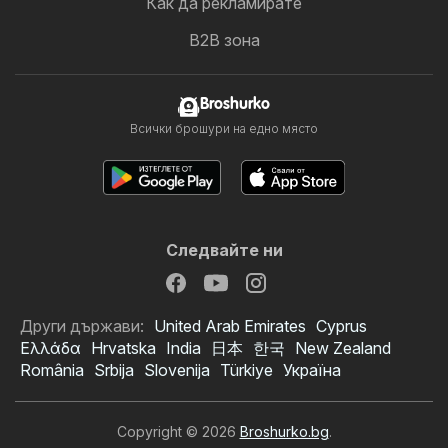
Как да рекламирате
B2B зона
Broshurko
Всички брошури на едно място
Следвайте ни
Други държави:
United Arab Emirates
Cyprus
Ελλάδα
Hrvatska
India
日本
한국
New Zealand
România
Srbija
Slovenija
Türkiye
Україна
Copyright © 2026
Broshurko.bg
.