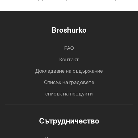
Broshurko
FAQ
Контакт
Докладване на съдържание
Cписък на градовете
списък на продукти
Cътрудничество