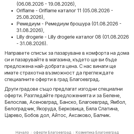
(06.08.2026 - 19.08.2026)
,
Oriflame - Oriflame каталог 11 (05.08.2026 -
25.08.2026)
,
Ремедиум - Ремедиум брошура (01.08.2026 -
31.08.2026)
,
Lilly drogerie - Lilly drogerie каталог 08 (01.08.2026
- 31.08.2026)
.
Направете списък за пазаруване в комфорта на дома
си и пазарувайте в магазина, където ще ви бъде
предложена най-добрата цена. С нас винаги ще
имате страхотна възможност да преглеждате
специалните оферти в град Благоевград.
Други градове също предлагат изгодни специални
оферти. Разгледайте предложенията и за
Белене
,
Белослав
,
Асеновград
,
Банско
,
Благоевград
,
Ямбол
,
Белоградчик
,
Якоруда
,
Берковица
,
Бяла Слатина
,
Царево
,
Бобов дол
,
Айтос
,
Аксаково
,
Балчик
.
Начало
оферти Благоевград
Козметика Благоевград