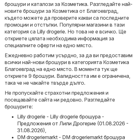
брошури и каталози за
Козметика
. Разгледайте най-
новите брошури за Козметика от Благоевград,
където можете да проверите какви са последните
промоции и отстъпки. Популярни магазини в тази
категория са
Lilly drogerie
. Но това не е всичко. Ще
откриете цялата необходима информация за
специалните оферти на едно място.
Ежедневно работим усърдно, за да ви предоставим
всички най-нови брошури в категорията Козметика
Благоевград на едно място. В момента тук ще
откриете 9 брошури. Валидността им е ограничена,
така че не чакайте твърде дълго.
Не пропускайте страхотни предложения и
посещавайте сайта ни редовно. Разгледайте
брошурите:
Lilly drogerie - Lilly drogerie брошура -
Предложения от Лили Дрогерие (01.08.2026 -
31.08.2026)
,
DM drogeriemarkt - DM drogeriemarkt брошура