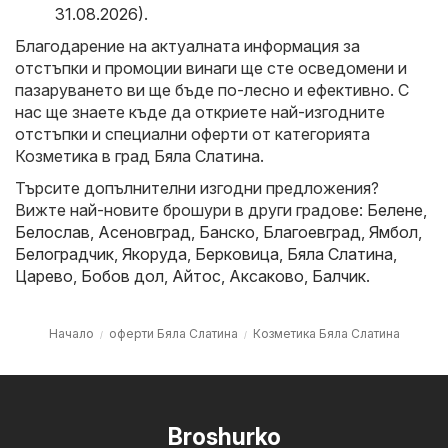
31.08.2026)
.
Благодарение на актуалната информация за
отстъпки и промоции винаги ще сте осведомени и
пазаруването ви ще бъде по-лесно и ефективно. С
нас ще знаете къде да откриете най-изгодните
отстъпки и специални оферти от категорията
Козметика в град Бяла Слатина.
Търсите допълнителни изгодни предложения?
Вижте най-новите брошури в други градове:
Белене
,
Белослав
,
Асеновград
,
Банско
,
Благоевград
,
Ямбол
,
Белоградчик
,
Якоруда
,
Берковица
,
Бяла Слатина
,
Царево
,
Бобов дол
,
Айтос
,
Аксаково
,
Балчик
.
Начало
оферти Бяла Слатина
Козметика Бяла Слатина
Broshurko