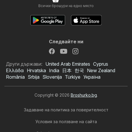
Всички брошури на едно място
Следвайте ни
Други държави:
United Arab Emirates
Cyprus
Ελλάδα
Hrvatska
India
日本
한국
New Zealand
România
Srbija
Slovenija
Türkiye
Україна
Copyright © 2026
Broshurko.bg
.
Задаване на политика за поверителност
Условия за ползване на сайта