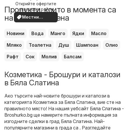
Открийте офертите
наблизо
Продукти, които в момента са
във вашия район
на по-добра цена
Местни
оферти
Новини
Вода
Манго
Ядки
Масло
Мляко
Тоалетна
Душ
Шампоан
Олио
Рафт
Сок
Молив
Балсам
Козметика - Брошури и каталози
в Бяла Слатина
Ако търсите най-новите брошури и каталози в
категорията Козметика за Бяла Слатина, вие сте на
правилното място! На нашия уебсайт
Бяла Слатина -
Broshurko.bg
ще намерите пълната информация за
изгодните сделки в град Бяла Слатина. Най-
популярните магазини в града са . Разгледайте