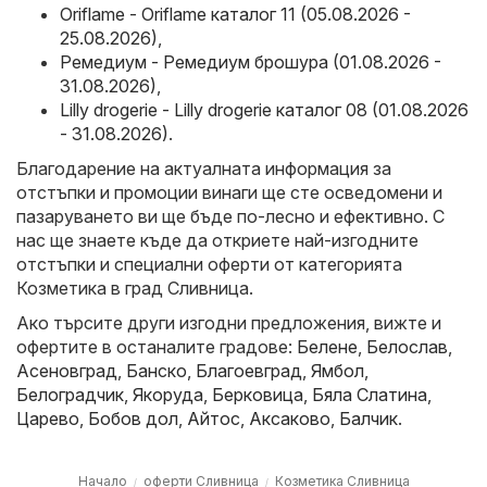
Oriflame - Oriflame каталог 11 (05.08.2026 -
25.08.2026)
,
Ремедиум - Ремедиум брошура (01.08.2026 -
31.08.2026)
,
Lilly drogerie - Lilly drogerie каталог 08 (01.08.2026
- 31.08.2026)
.
Благодарение на актуалната информация за
отстъпки и промоции винаги ще сте осведомени и
пазаруването ви ще бъде по-лесно и ефективно. С
нас ще знаете къде да откриете най-изгодните
отстъпки и специални оферти от категорията
Козметика в град Сливница.
Ако търсите други изгодни предложения, вижте и
офертите в останалите градове:
Белене
,
Белослав
,
Асеновград
,
Банско
,
Благоевград
,
Ямбол
,
Белоградчик
,
Якоруда
,
Берковица
,
Бяла Слатина
,
Царево
,
Бобов дол
,
Айтос
,
Аксаково
,
Балчик
.
Начало
оферти Сливница
Козметика Сливница