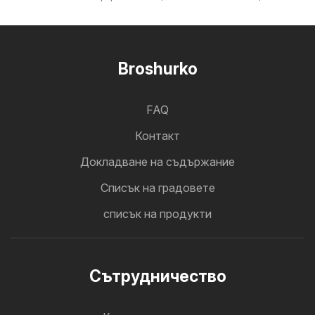
Broshurko
FAQ
Контакт
Докладване на съдържание
Cписък на градовете
списък на продукти
Cътрудничество