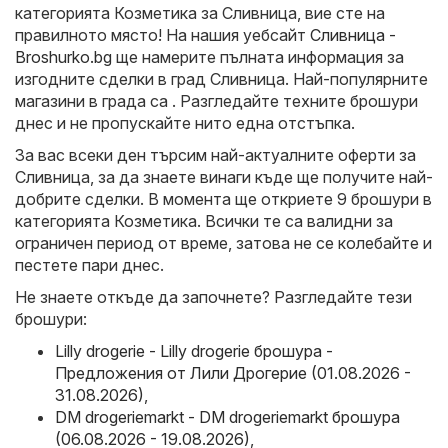
категорията Козметика за Сливница, вие сте на
правилното място! На нашия уебсайт
Сливница -
Broshurko.bg
ще намерите пълната информация за
изгодните сделки в град Сливница. Най-популярните
магазини в града са . Разгледайте техните брошури
днес и не пропускайте нито една отстъпка.
За вас всеки ден търсим най-актуалните оферти за
Сливница, за да знаете винаги къде ще получите най-
добрите сделки. В момента ще откриете 9 брошури в
категорията Козметика. Всички те са валидни за
ограничен период от време, затова не се колебайте и
пестете пари днес.
Не знаете откъде да започнете? Разгледайте тези
брошури:
Lilly drogerie - Lilly drogerie брошура -
Предложения от Лили Дрогерие (01.08.2026 -
31.08.2026)
,
DM drogeriemarkt - DM drogeriemarkt брошура
(06.08.2026 - 19.08.2026)
,