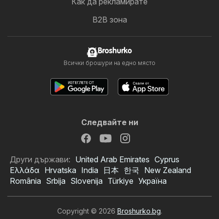
Как да рекламирате
B2B зона
Broshurko
Всички брошури на едно място
Следвайте ни
Други държави:
United Arab Emirates
Cyprus
Ελλάδα
Hrvatska
India
日本
한국
New Zealand
România
Srbija
Slovenija
Türkiye
Україна
Copyright © 2026
Broshurko.bg
.