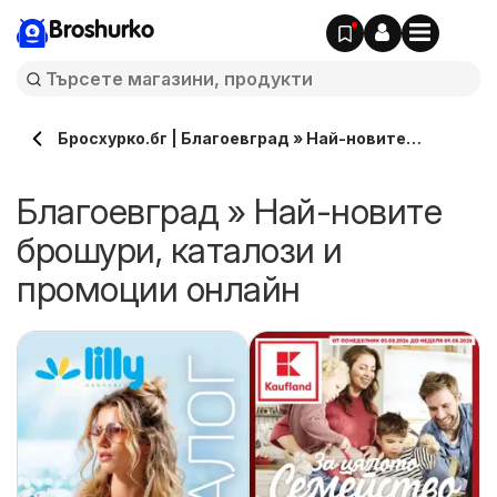
Broshurko
Бросхурко.бг | Благоевград » Най-новите
брошури, каталози онлайн
Благоевград » Най-новите
брошури, каталози и
промоции онлайн