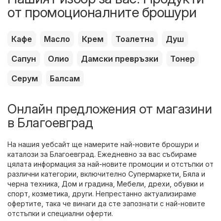
от промоционалните брошури
Кафе
Масло
Крем
Тоалетна
Душ
Сапун
Олио
Дамски превръзки
Тонер
Серум
Балсам
Онлайн предложения от магазини
в Благоевград
На нашия уебсайт ще намерите най-новите брошури и
каталози за Благоевград. Ежедневно за вас събираме
цялата информация за най-новите промоции и отстъпки от
различни категории, включително
Супермаркети
,
Бяла и
черна техника
,
Дом и градина
,
Мебели
,
дрехи, обувки и
спорт
,
козметика
,
други
. Непрестанно актуализираме
офертите, така че винаги да сте запознати с най-новите
отстъпки и специални оферти.