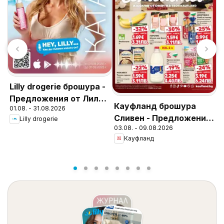
Lilly drogerie брошура -
П
Предложения от Лили
Т
Кауфланд брошура
01.08. - 31.08.2026
0
Дрогерие
в
Сливен - Предложения
Lilly drogerie
2
03.08. - 09.08.2026
за цялото семейство
Кауфланд