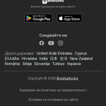
Broshurko
Всички брошури на едно място
Следвайте ни
Други държави:
United Arab Emirates
Cyprus
Ελλάδα
Hrvatska
India
日本
한국
New Zealand
România
Srbija
Slovenija
Türkiye
Україна
Copyright © 2026
Broshurko.bg
.
Задаване на политика за поверителност
Условия за ползване на сайта