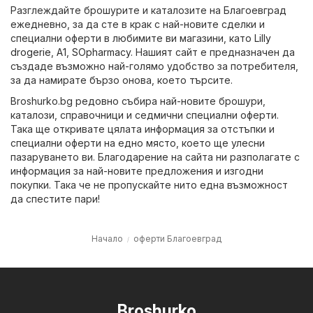
Разглеждайте брошурите и каталозите на Благоевград
ежедневно, за да сте в крак с най-новите сделки и
специални оферти в любимите ви магазини, като
Lilly
drogerie
,
A1
,
SOpharmacy
. Нашият сайт е предназначен да
създаде възможно най-голямо удобство за потребителя,
за да намирате бързо онова, което търсите.
Broshurko.bg редовно събира най-новите брошури,
каталози, справочници и седмични специални оферти.
Така ще откривате цялата информация за отстъпки и
специални оферти на едно място, което ще улесни
пазаруването ви. Благодарение на сайта ни разполагате с
информация за най-новите предложения и изгодни
покупки. Така че не пропускайте нито една възможност
да спестите пари!
Начало
оферти Благоевград
Broshurko