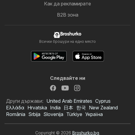
Как да рекламирате
B2B зона
Broshurko
Всички брошури на едно място
Следвайте ни
Други държави:
United Arab Emirates
Cyprus
Ελλάδα
Hrvatska
India
日本
한국
New Zealand
România
Srbija
Slovenija
Türkiye
Україна
Copyright © 2026
Broshurko.bg
.