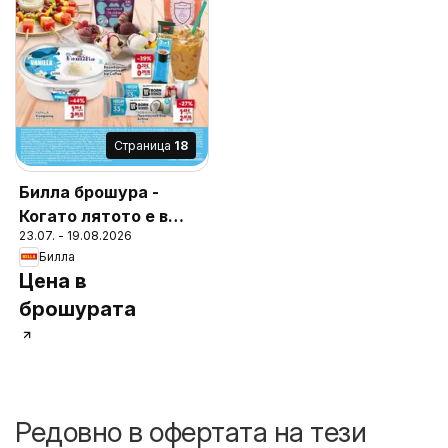
Cтраница
18
Билла брошура -
Когато лятото е в
23.07. - 19.08.2026
разгара си
Билла
Цена в
брошурата
Редовно в офертата на тези