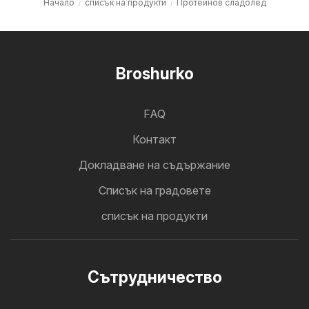
Начало
списък на продукти
Протеинов сладолед
Broshurko
FAQ
Контакт
Докладване на съдържание
Cписък на градовете
списък на продукти
Cътрудничество