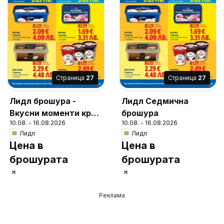
Cтраница
27
Cтраница
27
Лидл брошура -
Лидл Седмична
Вкусни моменти край
брошура
10.08. - 16.08.2026
10.08. - 16.08.2026
грила
Лидл
Лидл
Цена в
Цена в
брошурата
брошурата
Реклама