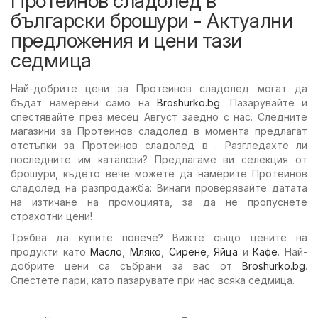
Протеинов сладолед в
български брошури - Актуални
предложения и цени тази
седмица
Най-добрите цени за Протеинов сладолед могат да
бъдат намерени само на
Broshurko.bg
. Пазарувайте и
спестявайте през месец Август заедно с нас. Следните
магазини за Протеинов сладолед в момента предлагат
отстъпки за Протеинов сладолед в . Разгледахте ли
последните им каталози? Предлагаме ви селекция от
брошури, където вече можете да намерите Протеинов
сладолед на разпродажба: Винаги проверявайте датата
на изтичане на промоцията, за да не пропуснете
страхотни цени!
Трябва да купите повече? Вижте също цените на
продукти като
Масло
,
Мляко
,
Сирене
,
Яйца
и
Кафе
. Най-
добрите цени са събрани за вас от
Broshurko.bg
.
Спестете пари, като пазарувате при нас всяка седмица.