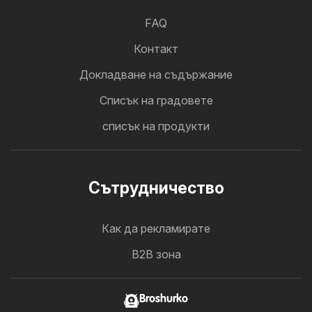
FAQ
Контакт
Докладване на съдържание
Cписък на градовете
списък на продукти
Cътрудничество
Как да рекламирате
B2B зона
Broshurko