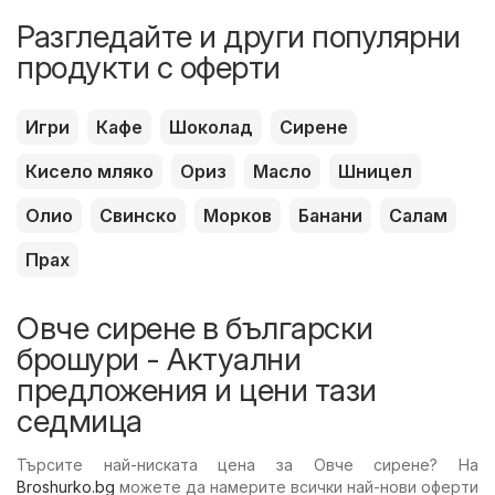
Разгледайте и други популярни
продукти с оферти
Игри
Кафе
Шоколад
Сирене
Кисело мляко
Ориз
Масло
Шницел
Олио
Свинско
Морков
Банани
Салам
Прах
Овче сирене в български
брошури - Актуални
предложения и цени тази
седмица
Търсите най-ниската цена за Овче сирене? На
Broshurko.bg
можете да намерите всички най-нови оферти