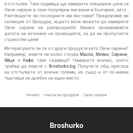
и отстъпки. Тази седмица ще намерите специални цени за
Овче сирене в тези популярни магазини в България, като .
Разгледахте ли последните им листовки? Предлагаме ви
селекция от брошури, където вече можете да намерите
Овче сирене на разпродажба: Винаги проверявайте
датата на изтичане на промоцията, за да не пропуснете
страхотни цени!
Интересувате ли се от други продукти като Овче сирене?
Например, знаете ли колко струва
Масло
,
Мляко
,
Сирене
,
Яйца
и
Кафе
тази седмица? Намерете всичко, което
трябва да знаете с
Broshurko.bg
. Получете общ преглед
на отстъпките от всички големи, но също и от по-малки
търговци на дребно на едно място.
Начало
списък на продукти
Овче сирене
Broshurko