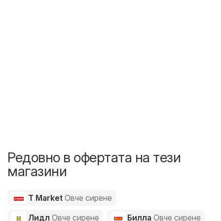
Редовно в офертата на тези
магазини
T Market
Овче сирене
Лидл
Овче сирене
Билла
Овче сирене