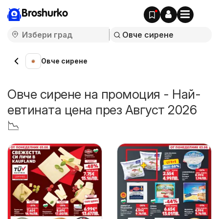
Broshurko
Овче сирене
Овче сирене на промоция - Най-
евтината цена през Август 2026
📉