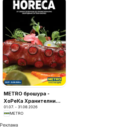
METRO брошура -
ХоРеКа Хранителни
01.07. - 31.08.2026
стоки
METRO
Реклама