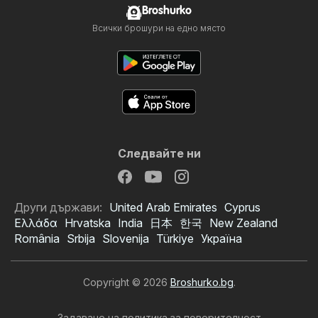
Broshurko
Всички брошури на едно място
Следвайте ни
Други държави:
United Arab Emirates
Cyprus
Ελλάδα
Hrvatska
India
日本
한국
New Zealand
România
Srbija
Slovenija
Türkiye
Україна
Copyright © 2026
Broshurko.bg
.
Задаване на политика за поверителност