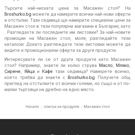
Търсите най-ниската цена за Масажен стол? На
Broshurko.bg
можете да намерите всички най-нови оферти
и отстъпки. Тази седмица ще намерите специални цени за
Масажен стол в тези популярни магазини в България, като
. Разгледахте ли последните им листовки? За най-новите
промоции на Масажен стол, моля, разгледайте тези
каталози: Докато разглеждате тези листовки можете да
видите и промоционални оферти за други продукти.
Интересувате ли се от други продукти като Масажен
стол? Например, знаете ли колко струва
Масло
,
Мляко
,
Сирене
,
Яйца
и
Кафе
тази седмица? Намерете всичко,
което трябва да знаете с
Broshurko.bg
. Получете общ
преглед на отстъпките от всички големи, но също и от по-
малки търговци на дребно на едно място.
Начало
списък на продукти
Масажен стол