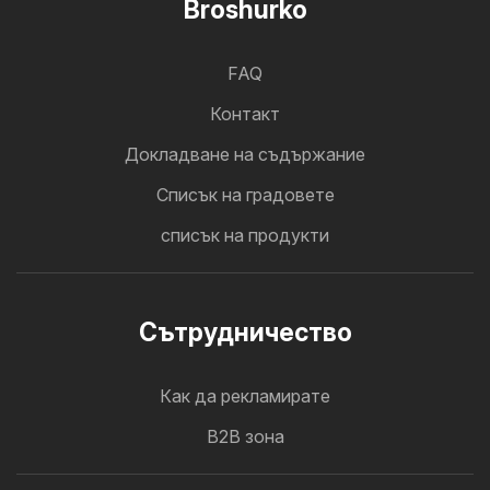
Broshurko
FAQ
Контакт
Докладване на съдържание
Cписък на градовете
списък на продукти
Cътрудничество
Как да рекламирате
B2B зона