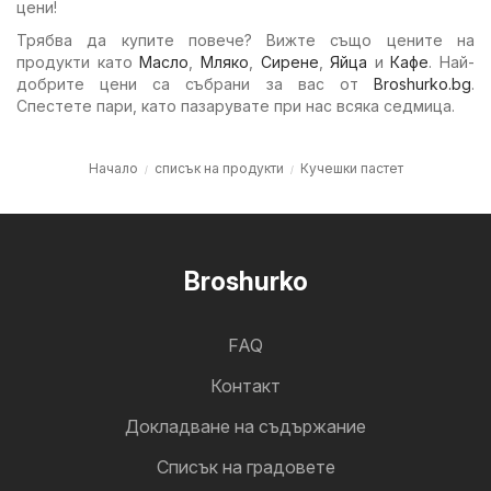
цени!
Трябва да купите повече? Вижте също цените на
продукти като
Масло
,
Мляко
,
Сирене
,
Яйца
и
Кафе
. Най-
добрите цени са събрани за вас от
Broshurko.bg
.
Спестете пари, като пазарувате при нас всяка седмица.
Начало
списък на продукти
Кучешки пастет
Broshurko
FAQ
Контакт
Докладване на съдържание
Cписък на градовете