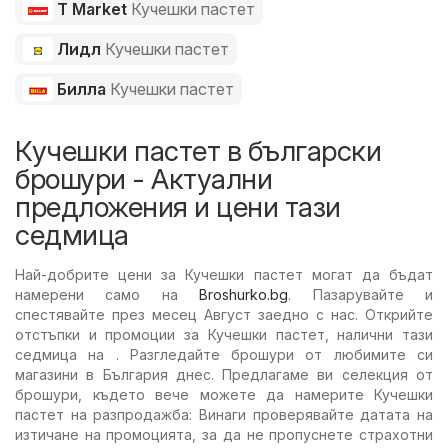
T Market
Кучешки пастет
Лидл
Кучешки пастет
Билла
Кучешки пастет
Кучешки пастет в български
брошури - Актуални
предложения и цени тази
седмица
Най-добрите цени за Кучешки пастет могат да бъдат
намерени само на
Broshurko.bg
. Пазарувайте и
спестявайте през месец Август заедно с нас. Открийте
отстъпки и промоции за Кучешки пастет, налични тази
седмица на . Разгледайте брошури от любимите си
магазини в България днес. Предлагаме ви селекция от
брошури, където вече можете да намерите Кучешки
пастет на разпродажба: Винаги проверявайте датата на
изтичане на промоцията, за да не пропуснете страхотни