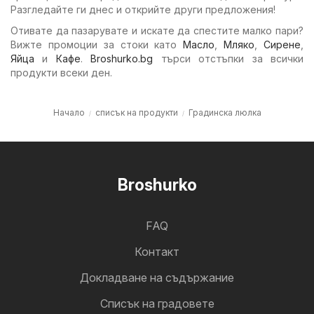
Разгледайте ги днес и открийте други предложения!
Отивате да пазарувате и искате да спестите малко пари?
Вижте промоции за стоки като
Масло
,
Мляко
,
Сирене
,
Яйца
и
Кафе
.
Broshurko.bg
търси отстъпки за всички
продукти всеки ден.
Начало
списък на продукти
Градинска люлка
Broshurko
FAQ
Контакт
Докладване на съдържание
Cписък на градовете