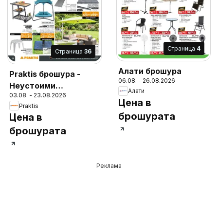
Cтраница
4
Cтраница
36
Алати брошура
Praktis брошура -
06.08. - 26.08.2026
Неустоими
Алати
03.08. - 23.08.2026
предложения
Цена в
Praktis
брошурата
Цена в
брошурата
Реклама