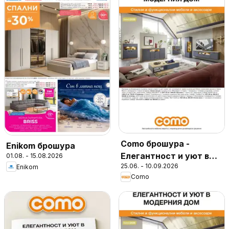
Como брошура -
Enikom брошура
Елегантност и уют в
01.08. - 15.08.2026
25.06. - 10.09.2026
Enikom
модерния дом
Como