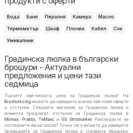
продукти с оферти
Вода
Баня
Пералня
Камера
Масло
Термометър
Шкаф
Плочки
Кабел
Сок
Умивалник
Градинска люлка в български
брошури - Актуални
предложения и цени тази
седмица
Търсите най-ниската цена за Градинска люлка? На
Broshurko.bg
можете да намерите всички най-нови оферти
и отстъпки. Следните магазини за Градинска люлка в
момента предлагат отстъпки за Градинска люлка в
Mömax
,
Praktis
,
ТеMакс
и
GS Stroimarket
. Разгледахте ли
последните им каталози? Точно сега можете да намерите
промоцията за Градинска люлка в следните брошури: