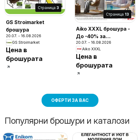
Cтраница
3
Cтраница
13
GS Stroimarket
Aiko XXXL брошура -
брошура
До -40% за
20.07. - 16.08.2026
20.07. - 16.08.2026
GS Stroimarket
Градински мебели и
Цена в
Aiko XXXL
аксесоари
Цена в
брошурата
брошурата
ОФЕРТИ ЗА ВАС
Популярни брошури и каталози