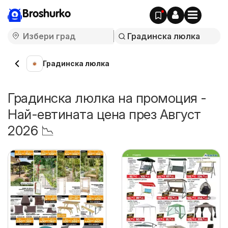
Broshurko
Градинска люлка
Градинска люлка на промоция -
Най-евтината цена през Август
2026 📉