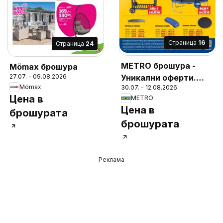
Cтраница
16
Cтраница
24
METRO брошура -
Mömax брошура
27.07. - 09.08.2026
Уникални оферти.
Mömax
30.07. - 12.08.2026
Финални бройки
Цена в
METRO
Цена в
брошурата
брошурата
Реклама