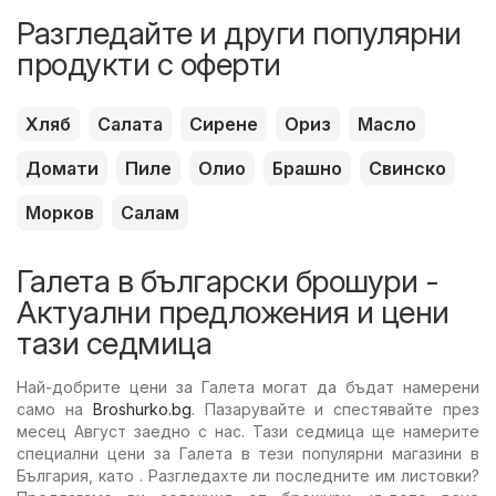
Разгледайте и други популярни
продукти с оферти
Хляб
Салата
Сирене
Ориз
Масло
Домати
Пиле
Олио
Брашно
Свинско
Морков
Салам
Галета в български брошури -
Актуални предложения и цени
тази седмица
Най-добрите цени за Галета могат да бъдат намерени
само на
Broshurko.bg
. Пазарувайте и спестявайте през
месец Август заедно с нас. Тази седмица ще намерите
специални цени за Галета в тези популярни магазини в
България, като . Разгледахте ли последните им листовки?