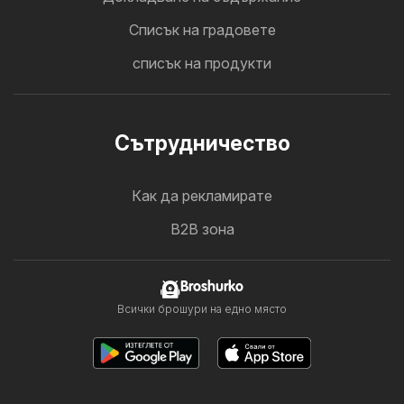
Cписък на градовете
списък на продукти
Cътрудничество
Как да рекламирате
B2B зона
Broshurko
Всички брошури на едно място