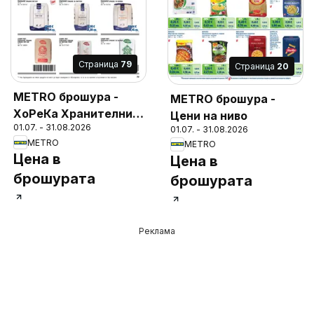
Cтраница
79
Cтраница
20
METRO брошура -
METRO брошура -
ХоРеКа Хранителни
Цени на ниво
01.07. - 31.08.2026
стоки
01.07. - 31.08.2026
METRO
METRO
Цена в
Цена в
брошурата
брошурата
Реклама