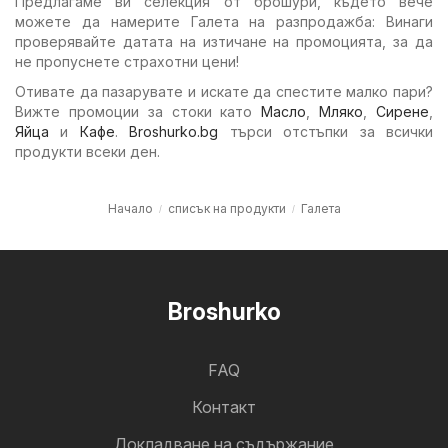
Предлагаме ви селекция от брошури, където вече
можете да намерите Галета на разпродажба: Винаги
проверявайте датата на изтичане на промоцията, за да
не пропуснете страхотни цени!
Отивате да пазарувате и искате да спестите малко пари?
Вижте промоции за стоки като
Масло
,
Мляко
,
Сирене
,
Яйца
и
Кафе
.
Broshurko.bg
търси отстъпки за всички
продукти всеки ден.
Начало
списък на продукти
Галета
Broshurko
FAQ
Контакт
Докладване на съдържание