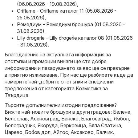
(06.08.2026 - 19.08.2026)
,
Oriflame - Oriflame каталог 11 (05.08.2026 -
25.08.2026)
,
Ремедиум - Ремедиум брошура (01.08.2026 -
31.08.2026)
,
Lilly drogerie - Lilly drogerie каталог 08 (01.08.2026
- 31.08.2026)
.
Благодарение на актуалната информация за
отстъпки и промоции винаги ще сте добре
информирани и пазаруването за вас ще се превърне
в приятно изживяване. При нас ще разбирате къде да
намерите най-добрите отстъпки и специални
предложения от категорията Козметика за
Твърдица.
Търсите допълнителни изгодни предложения?
Вижте най-новите брошури в други градове:
Белене
,
Белослав
,
Асеновград
,
Банско
,
Благоевград
,
Ямбол
,
Белоградчик
,
Якоруда
,
Берковица
,
Бяла Слатина
,
Царево
,
Бобов дол
,
Айтос
,
Аксаково
,
Балчик
.