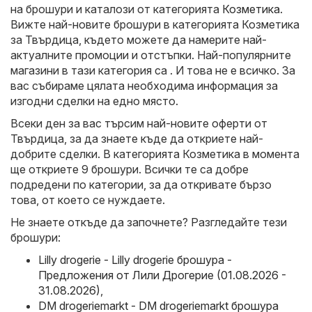
на брошури и каталози от категорията
Козметика
.
Вижте най-новите брошури в категорията Козметика
за Твърдица, където можете да намерите най-
актуалните промоции и отстъпки. Най-популярните
магазини в тази категория са . И това не е всичко. За
вас събираме цялата необходима информация за
изгодни сделки на едно място.
Всеки ден за вас търсим най-новите оферти от
Твърдица, за да знаете къде да откриете най-
добрите сделки. В категорията Козметика в момента
ще откриете 9 брошури. Всички те са добре
подредени по категории, за да откривате бързо
това, от което се нуждаете.
Не знаете откъде да започнете? Разгледайте тези
брошури:
Lilly drogerie - Lilly drogerie брошура -
Предложения от Лили Дрогерие (01.08.2026 -
31.08.2026)
,
DM drogeriemarkt - DM drogeriemarkt брошура