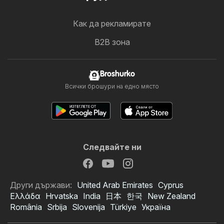
Как да рекламирате
B2B зона
Broshurko
Всички брошури на едно място
Следвайте ни
Други държави:
United Arab Emirates
Cyprus
Ελλάδα
Hrvatska
India
日本
한국
New Zealand
România
Srbija
Slovenija
Türkiye
Україна