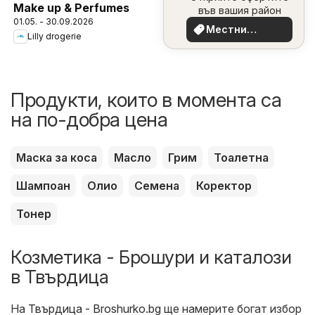
Make up & Perfumes
във вашия район
01.05. - 30.09.2026
Местни
Lilly drogerie
оферти
Продукти, които в момента са
на по-добра цена
Маска за коса
Масло
Грим
Тоалетна
Шампоан
Олио
Семена
Коректор
Тонер
Козметика - Брошури и каталози
в Твърдица
На
Твърдица - Broshurko.bg
ще намерите богат избор