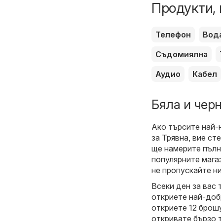
Продукти, 
Телефон
Вод
Съдомиялна
Аудио
Кабел
Бяла и черн
Ако търсите най-
за Трявна, вие ст
ще намерите пълн
популярните мага
не пропускайте н
Всеки ден за вас 
откриете най-доб
откриете 12 брошу
откривате бързо 