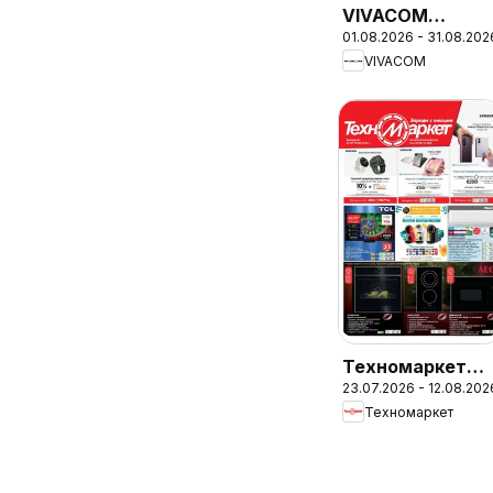
VIVACOM
01.08.2026 - 31.08.202
брошура - Eon
VIVACOM
Техномаркет
23.07.2026 - 12.08.202
брошура -
Техномаркет
Зареди с
емоции