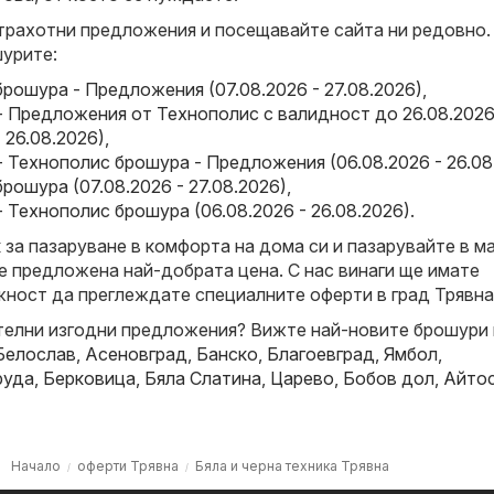
трахотни предложения и посещавайте сайта ни редовно.
урите:
брошура - Предложения (07.08.2026 - 27.08.2026)
,
- Предложения от Технополис с валидност до 26.08.202
- 26.08.2026)
,
 Технополис брошура - Предложения (06.08.2026 - 26.08
брошура (07.08.2026 - 27.08.2026)
,
 Технополис брошура (06.08.2026 - 26.08.2026)
.
за пазаруване в комфорта на дома си и пазарувайте в ма
е предложена най-добрата цена. С нас винаги ще имате
ност да преглеждате специалните оферти в град Трявна
елни изгодни предложения? Вижте най-новите брошури 
Белослав
,
Асеновград
,
Банско
,
Благоевград
,
Ямбол
,
руда
,
Берковица
,
Бяла Слатина
,
Царево
,
Бобов дол
,
Айто
Начало
оферти Трявна
Бяла и черна техника Трявна