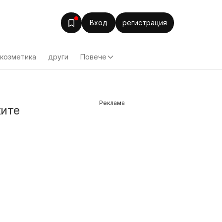
Вход
регистрация
козметика
други
Повече
Реклама
ките