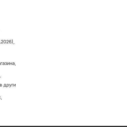
6
.2026)
,
газина,
.
в други
с
,