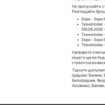
Не пропускайте с
Разгледайте брош
Зора - Зора 
Технополис 
(06.08.2026 
Технополис -
Зора - Зора 
Технополис -
Направете списък 
където ще ви бъд
страхотна възмож
Търсите допълнит
градове:
Белене
,
Белоградчик
,
Яко
Аксаково
,
Балчик
.