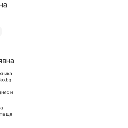
на
явна
ехника
ko.bg
днес и
да
нта ще