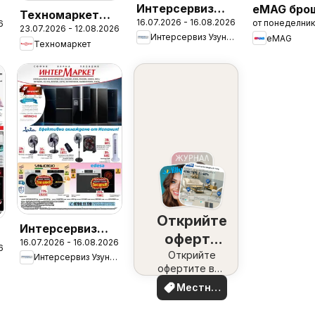
Интерсервиз
eMAG бро
Техномаркет
16.07.2026 - 16.08.2026
от понеделник
Узунови
6
23.07.2026 - 12.08.2026
брошура
Интерсервиз Узунови
eMAG
брошура
Техномаркет
Открийте
Интерсервиз
оферти
16.07.2026 - 16.08.2026
Узунови
6
наблизо
Открийте
Интерсервиз Узунови
брошура -
офертите във
Предложения
вашия район
Местни
оферти