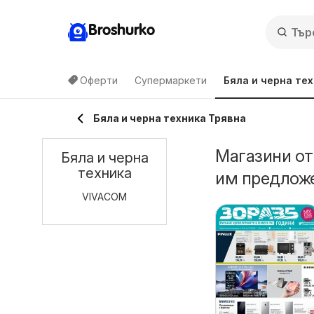
Broshurko
Оферти
Супермаркети
Бяла и черна те
Бяла и черна техника Трявна
Магазини от
Бяла и черна
техника
им предложе
VIVACOM