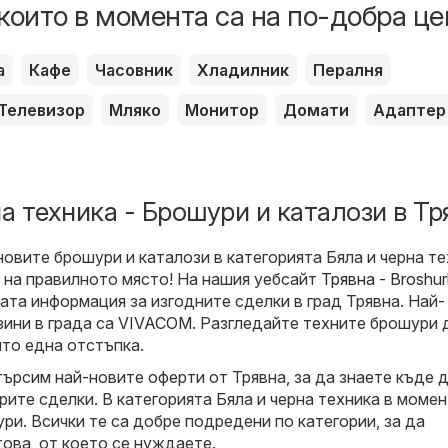
които в момента са на по-добра це
а
Кафе
Часовник
Хладилник
Пералня
Телевизор
Мляко
Монитор
Домати
Адаптер
а техника - Брошури и каталози в Тр
новите брошури и каталози в категорията Бяла и черна т
е на правилното място! На нашия уебсайт
Трявна - Broshur
ата информация за изгодните сделки в град Трявна. Най-
зини в града са
VIVACOM
. Разгледайте техните брошури 
ито една отстъпка.
търсим най-новите оферти от Трявна, за да знаете къде 
рите сделки. В категорията Бяла и черна техника в моме
ри. Всички те са добре подредени по категории, за да
това, от което се нуждаете.