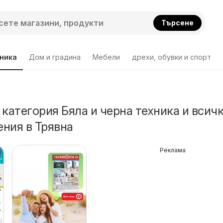
Търсене
хника
Дом и градина
Мебели
дрехи, обувки и спорт
 категория Бяла и черна техника и всич
ния в Трявна
Реклама