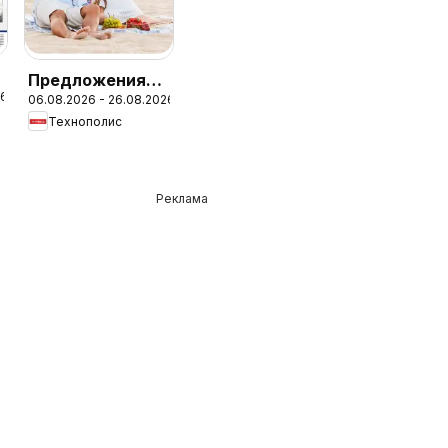
Предложения
26
06.08.2026 - 26.08.2026
от Технополис с
Технополис
валидност до
26.08.2026
Реклама