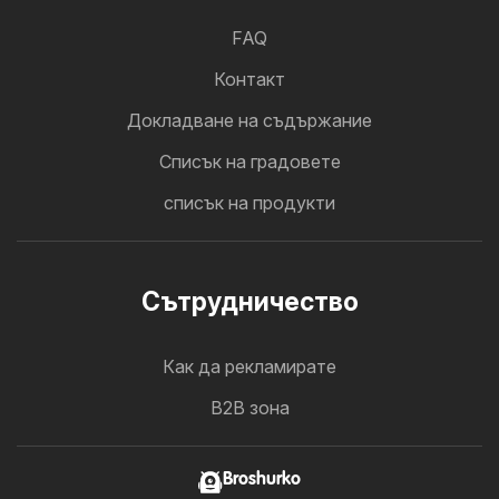
FAQ
Контакт
Докладване на съдържание
Cписък на градовете
списък на продукти
Cътрудничество
Как да рекламирате
B2B зона
Broshurko