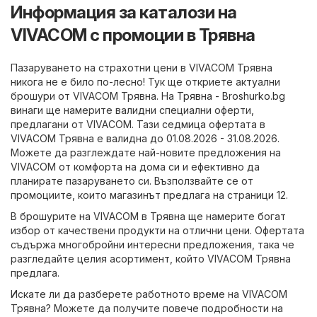
Информация за каталози на
VIVACOM с промоции в Трявна
Пазаруването на страхотни цени в VIVACOM Трявна
никога не е било по-лесно! Тук ще откриете актуални
брошури от VIVACOM Трявна. На
Трявна - Broshurko.bg
винаги ще намерите валидни специални оферти,
предлагани от VIVACOM. Тази седмица офертата в
VIVACOM Трявна е валидна до 01.08.2026 - 31.08.2026.
Можете да разглеждате най-новите предложения на
VIVACOM от комфорта на дома си и ефективно да
планирате пазаруването си. Възползвайте се от
промоциите, които магазинът предлага на страници 12.
В брошурите на VIVACOM в Трявна ще намерите богат
избор от качествени продукти на отлични цени. Офертата
съдържа многобройни интересни предложения, така че
разгледайте целия асортимент, който VIVACOM Трявна
предлага.
Искате ли да разберете работното време на VIVACOM
Трявна? Можете да получите повече подробности на