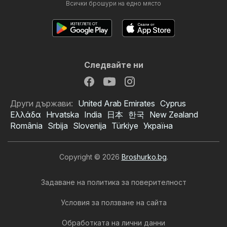
Всички брошури на едно място
Следвайте ни
Други държави:
United Arab Emirates
Cyprus
Ελλάδα
Hrvatska
India
日本
한국
New Zealand
România
Srbija
Slovenija
Türkiye
Україна
Copyright © 2026
Broshurko.bg
.
Задаване на политика за поверителност
Условия за ползване на сайта
Обработката на лични данни