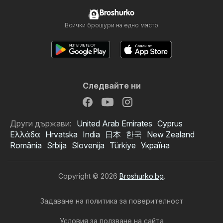
Broshurko
Всички брошури на едно място
Следвайте ни
Други държави:
United Arab Emirates
Cyprus
Ελλάδα
Hrvatska
India
日本
한국
New Zealand
România
Srbija
Slovenija
Türkiye
Україна
Copyright © 2026
Broshurko.bg
.
Задаване на политика за поверителност
Условия за ползване на сайта