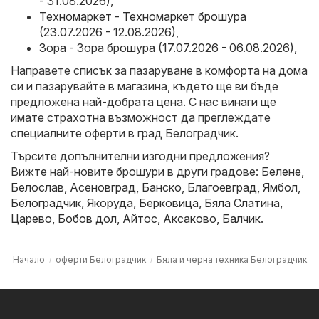
- 31.08.2026)
,
Техномаркет - Техномаркет брошура
(23.07.2026 - 12.08.2026)
,
Зора - Зора брошура (17.07.2026 - 06.08.2026)
,
Направете списък за пазаруване в комфорта на дома
си и пазарувайте в магазина, където ще ви бъде
предложена най-добрата цена. С нас винаги ще
имате страхотна възможност да преглеждате
специалните оферти в град Белоградчик.
Търсите допълнителни изгодни предложения?
Вижте най-новите брошури в други градове:
Белене
,
Белослав
,
Асеновград
,
Банско
,
Благоевград
,
Ямбол
,
Белоградчик
,
Якоруда
,
Берковица
,
Бяла Слатина
,
Царево
,
Бобов дол
,
Айтос
,
Аксаково
,
Балчик
.
Начало
оферти Белоградчик
Бяла и черна техника Белоградчик