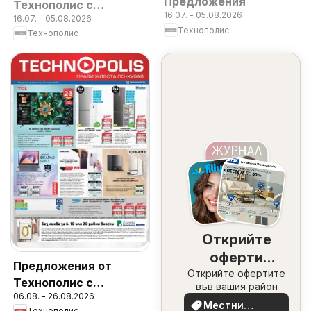
Предложения
Технополис с
16.07. - 05.08.2026
16.07. - 05.08.2026
валидност до
Технополис
Технополис
05.08.2026
Открийте
оферти
Предложения от
Открийте офертите
наблизо
Технополис с
във вашия район
06.08. - 26.08.2026
валидност до
Местни
Технополис