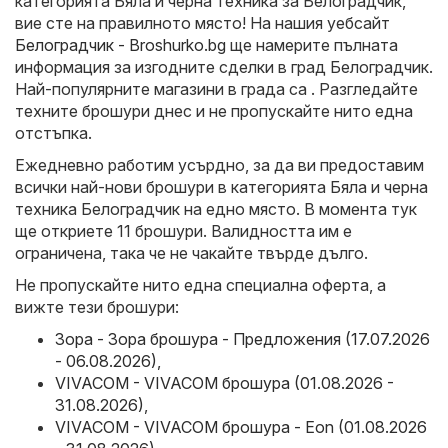
категорията Бяла и черна техника за Белоградчик,
вие сте на правилното място! На нашия уебсайт
Белоградчик - Broshurko.bg
ще намерите пълната
информация за изгодните сделки в град Белоградчик.
Най-популярните магазини в града са . Разгледайте
техните брошури днес и не пропускайте нито една
отстъпка.
Ежедневно работим усърдно, за да ви предоставим
всички най-нови брошури в категорията Бяла и черна
техника Белоградчик на едно място. В момента тук
ще откриете 11 брошури. Валидността им е
ограничена, така че не чакайте твърде дълго.
Не пропускайте нито една специална оферта, а
вижте тези брошури:
Зора - Зора брошура - Предложения (17.07.2026
- 06.08.2026)
,
VIVACOM - VIVACOM брошура (01.08.2026 -
31.08.2026)
,
VIVACOM - VIVACOM брошура - Eon (01.08.2026