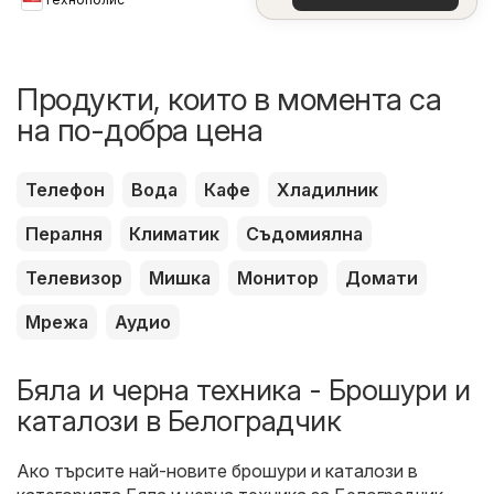
26.08.2026
оферти
Продукти, които в момента са
на по-добра цена
Телефон
Вода
Кафе
Хладилник
Пералня
Климатик
Съдомиялна
Телевизор
Мишка
Монитор
Домати
Мрежа
Аудио
Бяла и черна техника - Брошури и
каталози в Белоградчик
Ако търсите най-новите брошури и каталози в