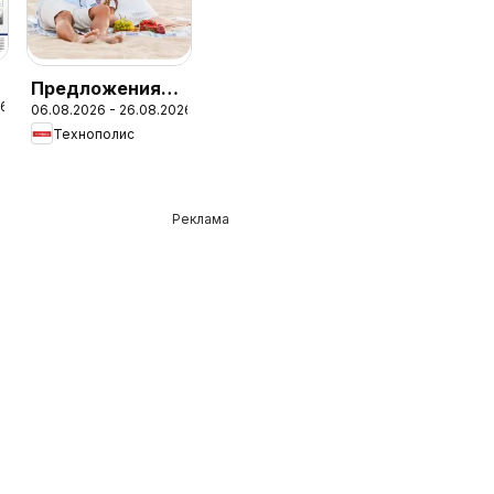
Предложения
26
06.08.2026 - 26.08.2026
от Технополис с
Технополис
валидност до
26.08.2026
Реклама