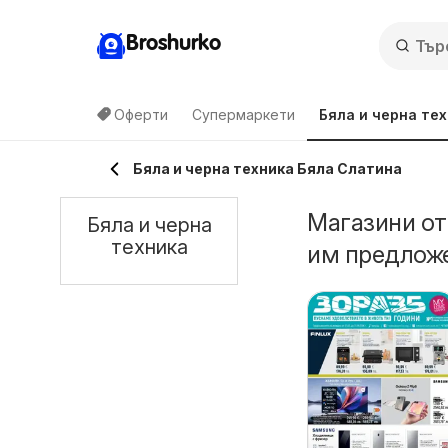
Broshurko
Оферти
Супермаркети
Бяла и черна те
Бяла и черна техника Бяла Слатина
Магазини от
Бяла и черна
техника
им предложе