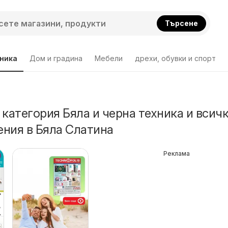
Търсене
хника
Дом и градина
Мебели
дрехи, обувки и спорт
 категория Бяла и черна техника и всич
ния в Бяла Слатина
Реклама