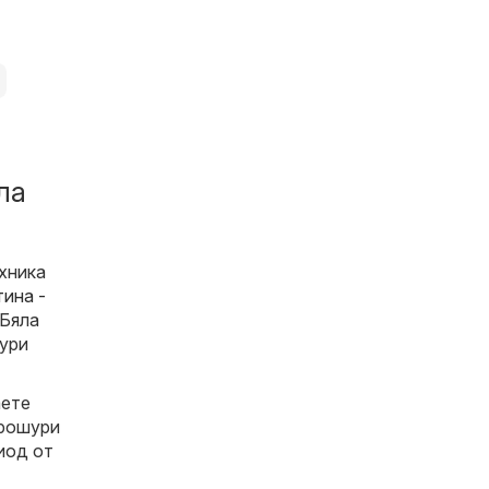
ла
ехника
тина -
 Бяла
шури
аете
брошури
риод от