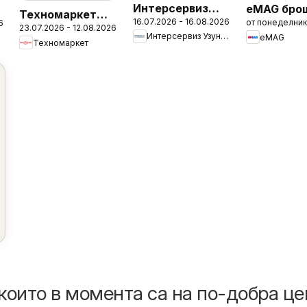
Интерсервиз
eMAG бро
Техномаркет
16.07.2026 - 16.08.2026
от понеделник
Узунови
6
23.07.2026 - 12.08.2026
брошура
Интерсервиз Узунови
eMAG
брошура
Техномаркет
които в момента са на по-добра це