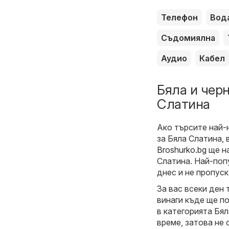
Телефон
Вод
Съдомиялна
Аудио
Кабел
Бяла и черн
Слатина
Ако търсите най-
за Бяла Слатина, 
Broshurko.bg
ще на
Слатина. Най-поп
днес и не пропуск
За вас всеки ден 
винаги къде ще п
в категорията Бял
време, затова не 