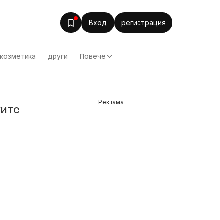
Вход
регистрация
козметика
други
Повече
Реклама
ките