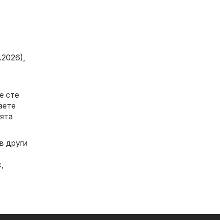
6
.2026)
,
е сте
аете
ията
в други
с
,