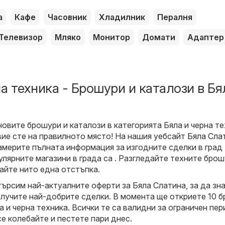
а
Кафе
Часовник
Хладилник
Пералня
Телевизор
Мляко
Монитор
Домати
Адаптер
а техника - Брошури и каталози в Бя
новите брошури и каталози в категорията Бяла и черна т
вие сте на правилното място! На нашия уебсайт
Бяла Сла
мерите пълната информация за изгодните сделки в град
улярните магазини в града са . Разгледайте техните бро
айте нито една отстъпка.
търсим най-актуалните оферти за Бяла Слатина, за да зн
олучите най-добрите сделки. В момента ще откриете 10 
а и черна техника. Всички те са валидни за ограничен пе
се колебайте и пестете пари днес.