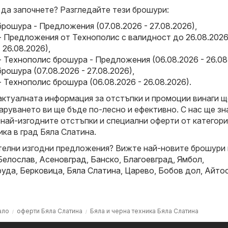
 да започнете? Разгледайте тези брошури:
брошура - Предложения (07.08.2026 - 27.08.2026)
,
- Предложения от Технополис с валидност до 26.08.202
- 26.08.2026)
,
 Технополис брошура - Предложения (06.08.2026 - 26.08
брошура (07.08.2026 - 27.08.2026)
,
 Технополис брошура (06.08.2026 - 26.08.2026)
.
актуалната информация за отстъпки и промоции винаги щ
аруването ви ще бъде по-лесно и ефективно. С нас ще зн
 най-изгодните отстъпки и специални оферти от категор
ика в град Бяла Слатина.
елни изгодни предложения? Вижте най-новите брошури 
Белослав
,
Асеновград
,
Банско
,
Благоевград
,
Ямбол
,
руда
,
Берковица
,
Бяла Слатина
,
Царево
,
Бобов дол
,
Айто
ало
оферти Бяла Слатина
Бяла и черна техника Бяла Слатина