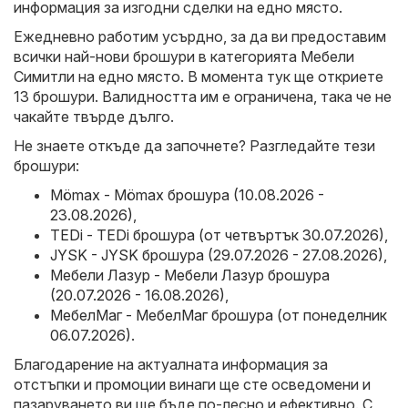
информация за изгодни сделки на едно място.
Ежедневно работим усърдно, за да ви предоставим
всички най-нови брошури в категорията Мебели
Симитли на едно място. В момента тук ще откриете
13 брошури. Валидността им е ограничена, така че не
чакайте твърде дълго.
Не знаете откъде да започнете? Разгледайте тези
брошури:
Mömax - Mömax брошура (10.08.2026 -
23.08.2026)
,
TEDi - TEDi брошура (от четвъртък 30.07.2026)
,
JYSK - JYSK брошура (29.07.2026 - 27.08.2026)
,
Мебели Лазур - Мебели Лазур брошура
(20.07.2026 - 16.08.2026)
,
МебелМаг - МебелМаг брошура (от понеделник
06.07.2026)
.
Благодарение на актуалната информация за
отстъпки и промоции винаги ще сте осведомени и
пазаруването ви ще бъде по-лесно и ефективно. С