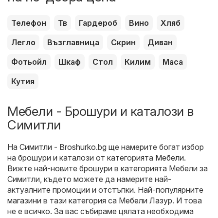
Телефон
Тв
Гардероб
Вино
Хляб
Легло
Възглавница
Скрин
Диван
Фотьойл
Шкаф
Стол
Килим
Маса
Кутия
Мебели - Брошури и каталози в
Симитли
На
Симитли - Broshurko.bg
ще намерите богат избор
на брошури и каталози от категорията
Мебели
.
Вижте най-новите брошури в категорията Мебели за
Симитли, където можете да намерите най-
актуалните промоции и отстъпки. Най-популярните
магазини в тази категория са
Мебели Лазур
. И това
не е всичко. За вас събираме цялата необходима