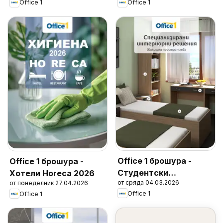
Office 1
Office 1
Office 1 брошура -
Office 1 брошура -
Студентски
Хотели Horeca 2026
от сряда 04.03.2026
от понеделник 27.04.2026
общежития
Office 1
Office 1