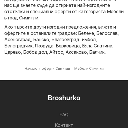
нас ще знаете къде да откриете най-изгодните
отстъпки и специални оферти от категорията Мебели
в град Симитли.
Ако търсите други изгодни предложения, вижте и
офертите в останалите градове:
Белене
,
Белослав
,
Асеновград
,
Банско
,
Благоевград
,
Ямбол
,
Белоградчик
,
Якоруда
,
Берковица
,
Бяла Слатина
,
Царево
,
Бобов дол
,
Айтос
,
Аксаково
,
Балчик
.
Начало
оферти Симитли
Мебели Симитли
Broshurko
FAQ
Контакт