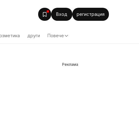
Вход
регистрация
озметика
други
Повече
Реклама