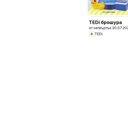
TEDi брошура
от четвъртък 30.07.20
TEDi