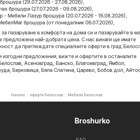
брошура (29.07.2026 - 27.08.2026)
,
x брошура (27.07.2026 - 09.08.2026)
,
 - Мебели Лазур брошура (20.07.2026 - 16.08.2026)
,
МебелМаг брошура (от понеделник 06.07.2026)
,
за пазаруване в комфорта на дома си и пазарувайте в ма
е предложена най-добрата цена. С нас винаги ще имате
ност да преглеждате специалните оферти в град Белосл
и изгодни предложения, вижте и офертите в останалите
Белослав
,
Асеновград
,
Банско
,
Благоевград
,
Ямбол
,
руда
,
Берковица
,
Бяла Слатина
,
Царево
,
Бобов дол
,
Айто
Начало
оферти Белослав
Мебели Белослав
Broshurko
FAQ