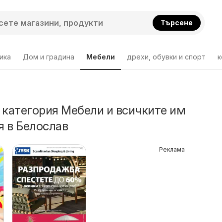
Търсене
ика
Дом и градина
Мебели
дрехи, обувки и спорт
к
 категория Мебели и всичките им
 в Белослав
Реклама