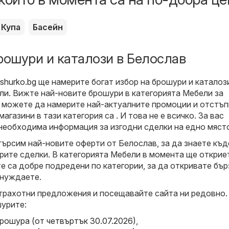
Купа
Басейн
рошури и каталози в Белослав
shurko.bg
ще намерите богат избор на брошури и каталоз
ли
. Вижте най-новите брошури в категорията Мебели за
 можете да намерите най-актуалните промоции и отстъп
агазини в тази категория са . И това не е всичко. За вас
необходима информация за изгодни сделки на едно мяст
търсим най-новите оферти от Белослав, за да знаете къд
рите сделки. В категорията Мебели в момента ще открие
е са добре подредени по категории, за да откривате бър
 нуждаете.
трахотни предложения и посещавайте сайта ни редовно.
урите:
брошура (от четвъртък 30.07.2026)
,