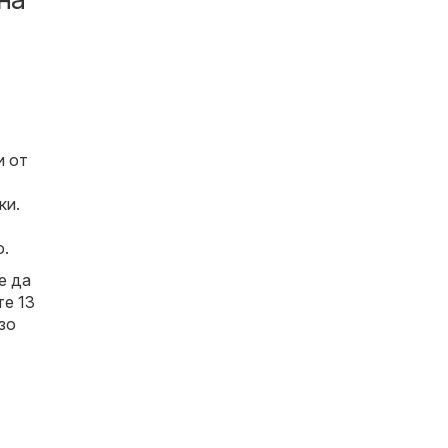
и от
ки.
о.
е да
те 13
зо