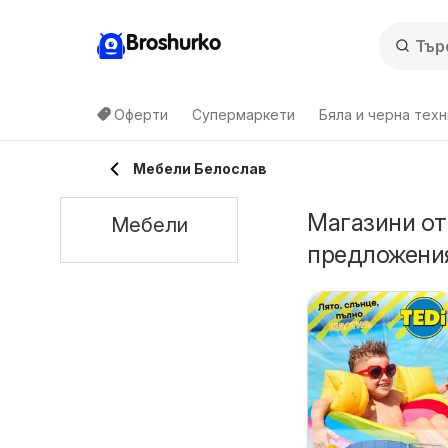
Broshurko
Оферти
Супермаркети
Бяла и черна техн
Мебели Белослав
Магазини от
Мебели
предложения