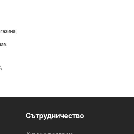
газина,
ав.
с
,
Cътрудничество
Как да рекламирате