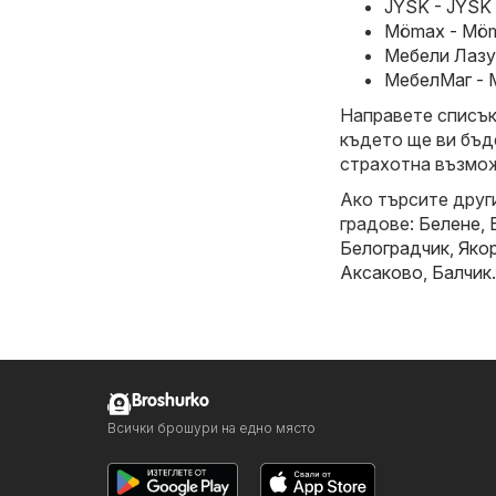
JYSK - JYSK 
Mömax - Möma
Мебели Лазур
МебелМаг - 
Направете списък 
където ще ви бъд
страхотна възмож
Ако търсите друг
градове:
Белене
,
Белоградчик
,
Яко
Аксаково
,
Балчик
.
Broshurko
Всички брошури на едно място