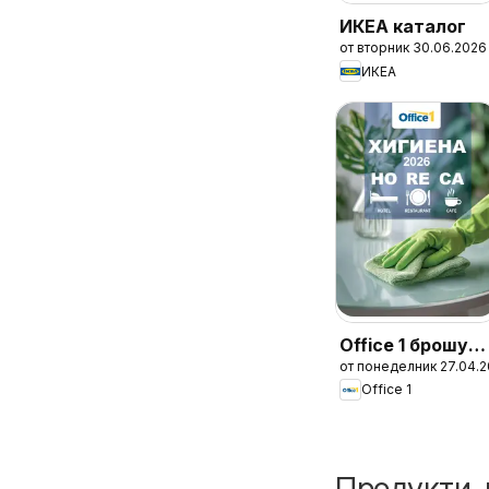
ИКЕА каталог
от вторник 30.06.2026
ИКЕА
Office 1 брошур
от понеделник 27.04.
- Хотели Horeca
Office 1
2026
Продукти, 