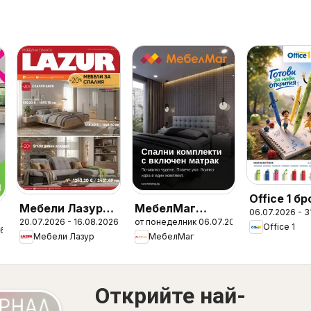
Office 1 б
Мебели Лазур
МебелМаг
06.07.2026 - 3
20.07.2026 - 16.08.2026
от понеделник 06.07.2026
брошура
брошура
Office 1
26
Мебели Лазур
МебелМаг
Открийте най-