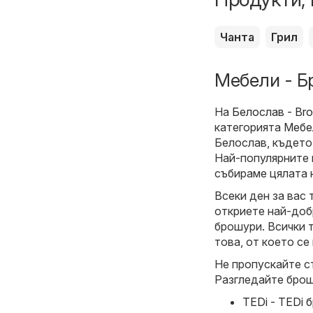
Чанта
Грил
Мебели - Б
На
Белослав - Bro
категорията
Мебе
Белослав, където
Най-популярните м
събираме цялата 
Всеки ден за вас 
откриете най-доб
брошури. Всички т
това, от което се
Не пропускайте с
Разгледайте брош
TEDi - TEDi 