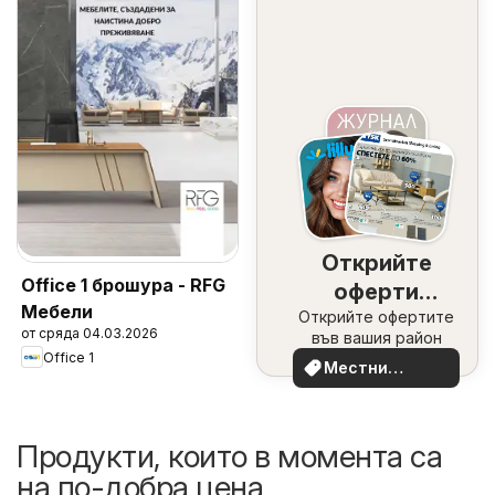
Открийте
Office 1 брошура - RFG
оферти
Мебели
Открийте офертите
наблизо
от сряда 04.03.2026
във вашия район
Office 1
Местни
оферти
Продукти, които в момента са
на по-добра цена