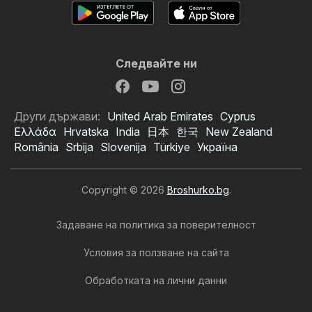
Следвайте ни
Други държави:
United Arab Emirates
Cyprus
Ελλάδα
Hrvatska
India
日本
한국
New Zealand
România
Srbija
Slovenija
Türkiye
Україна
Copyright © 2026
Broshurko.bg
.
Задаване на политика за поверителност
Условия за ползване на сайта
Обработката на лични данни