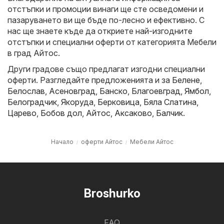
отстъпки и промоции винаги ще сте осведомени и
пазаруването ви ще бъде по-лесно и ефективно. С
нас ще знаете къде да откриете най-изгодните
отстъпки и специални оферти от категорията Мебели
в град Айтос.
Други градове също предлагат изгодни специални
оферти. Разгледайте предложенията и за
Белене
,
Белослав
,
Асеновград
,
Банско
,
Благоевград
,
Ямбол
,
Белоградчик
,
Якоруда
,
Берковица
,
Бяла Слатина
,
Царево
,
Бобов дол
,
Айтос
,
Аксаково
,
Балчик
.
Начало
оферти Айтос
Мебели Айтос
Broshurko
FAQ