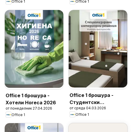
Office 1
Office 1
Office 1 брошура -
Office 1 брошура -
Студентски
Хотели Horeca 2026
от сряда 04.03.2026
от понеделник 27.04.2026
общежития
Office 1
Office 1