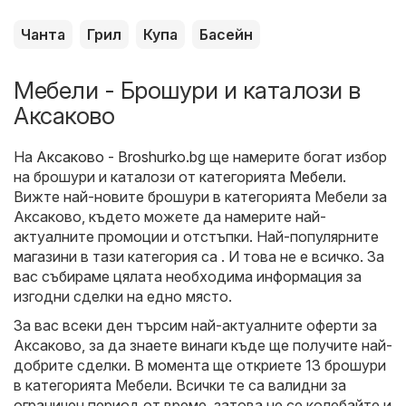
Чанта
Грил
Купа
Басейн
Мебели - Брошури и каталози в
Аксаково
На
Аксаково - Broshurko.bg
ще намерите богат избор
на брошури и каталози от категорията
Мебели
.
Вижте най-новите брошури в категорията Мебели за
Аксаково, където можете да намерите най-
актуалните промоции и отстъпки. Най-популярните
магазини в тази категория са . И това не е всичко. За
вас събираме цялата необходима информация за
изгодни сделки на едно място.
За вас всеки ден търсим най-актуалните оферти за
Аксаково, за да знаете винаги къде ще получите най-
добрите сделки. В момента ще откриете 13 брошури
в категорията Мебели. Всички те са валидни за
ограничен период от време, затова не се колебайте и