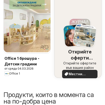
Открийте
оферти
Office 1 брошура -
Открийте офертите
наблизо
Детски градини
във вашия район
от сряда 04.03.2026
Office 1
Местни
оферти
Продукти, които в момента са
на по-добра цена