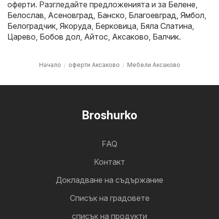
оферти. Разгледайте предложенията и за
Белене
,
Белослав
,
Асеновград
,
Банско
,
Благоевград
,
Ямбол
,
Белоградчик
,
Якоруда
,
Берковица
,
Бяла Слатина
,
Царево
,
Бобов дол
,
Айтос
,
Аксаково
,
Балчик
.
Начало
оферти Аксаково
Мебели Аксаково
Broshurko
FAQ
Контакт
Докладване на съдържание
Cписък на градовете
списък на продукти