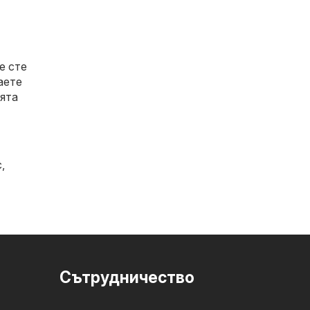
е сте
аете
ията
с
,
Cътрудничество