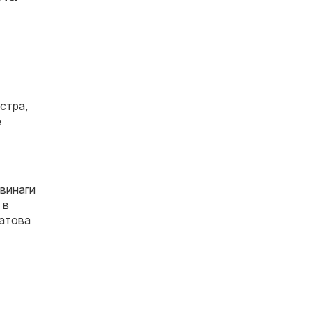
стра,
е
 винаги
 в
затова