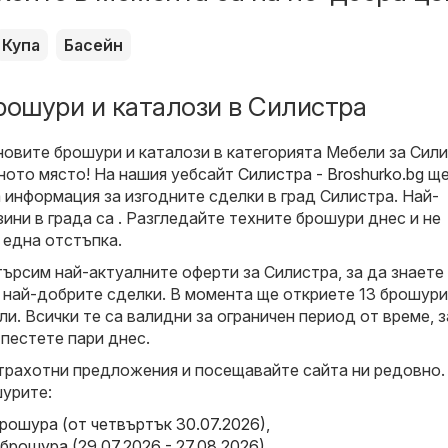
Купа
Басейн
рошури и каталози в Силистра
новите брошури и каталози в категорията Мебели за Сили
лното място! На нашия уебсайт
Силистра - Broshurko.bg
щ
 информация за изгодните сделки в град Силистра. Най-
ини в града са . Разгледайте техните брошури днес и не
 една отстъпка.
търсим най-актуалните оферти за Силистра, за да знаете
 най-добрите сделки. В момента ще откриете 13 брошури
и. Всички те са валидни за ограничен период от време, 
 пестете пари днес.
трахотни предложения и посещавайте сайта ни редовно.
урите:
брошура (от четвъртък 30.07.2026)
,
брошура (29.07.2026 - 27.08.2026)
,