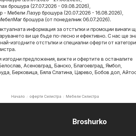
x брошура (27.07.2026 - 09.08.2026)
,
 - Мебели Лазур брошура (20.07.2026 - 16.08.2026)
,
МебелМаг брошура (от понеделник 06.07.2026)
.
актуалната информация за отстъпки и промоции винаги щ
аруването ви ще бъде по-лесно и ефективно. С нас ще зн
 най-изгодните отстъпки и специални оферти от категор
листра.
и изгодни предложения, вижте и офертите в останалите
Белослав
,
Асеновград
,
Банско
,
Благоевград
,
Ямбол
,
руда
,
Берковица
,
Бяла Слатина
,
Царево
,
Бобов дол
,
Айто
Начало
оферти Силистра
Мебели Силистра
Broshurko