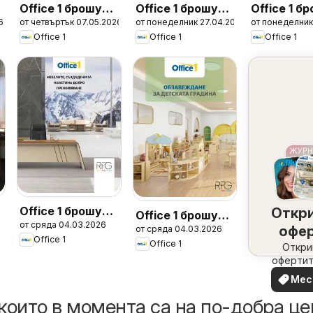
а
Office 1 брошура
Office 1 брошура
Office 1 б
6
от четвъртък 07.05.2026
от понеделник 27.04.2026
от понеделник
- Дигитална
- Дигитална
- Хотели 
Office 1
Office 1
Office 1
рекалма
рекалма
2026
Office 1 брошура
а
Откр
Office 1 брошура
от сряда 04.03.2026
- RFG Мебели
офе
от сряда 04.03.2026
- Детски
Office 1
Office 1
набл
Откри
градини
офертит
вашия 
Мес
офе
които в момента са на по-добра це