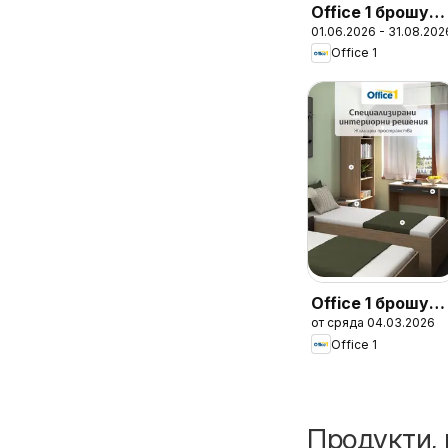
Office 1 брошур
01.06.2026 - 31.08.202
- Твоят стилен
Office 1
Офис
Office 1 брошур
от сряда 04.03.2026
- Студентски
Office 1
общежития
Продукти, 