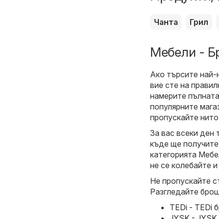
Чанта
Грил
Мебели - Б
Ако търсите най-
вие сте на прави
намерите пълната
популярните магаз
пропускайте нито
За вас всеки ден 
къде ще получите
категорията Мебел
не се колебайте и
Не пропускайте с
Разгледайте брош
TEDi - TEDi 
JYSK - JYSK 