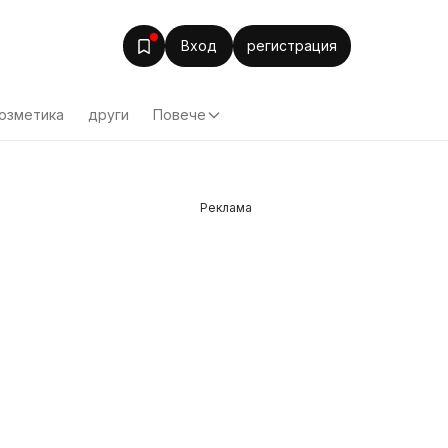
Вход
регистрация
озметика
други
Повече
Реклама