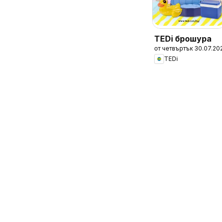
TEDi брошура
от четвъртък 30.07.20
TEDi