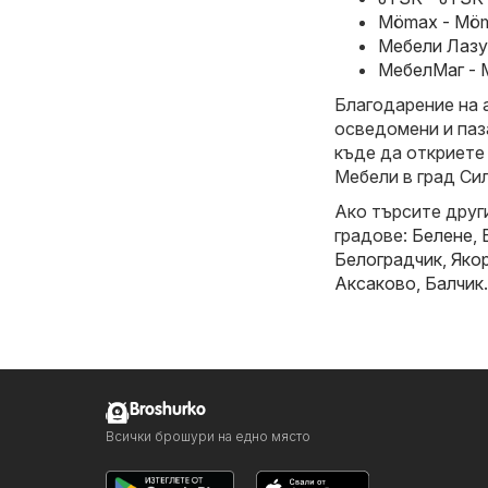
Mömax - Möma
Мебели Лазур
МебелМаг - 
Благодарение на 
осведомени и паз
къде да откриете
Мебели в град Си
Ако търсите друг
градове:
Белене
,
Белоградчик
,
Яко
Аксаково
,
Балчик
.
Broshurko
Всички брошури на едно място