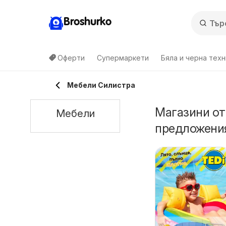
Broshurko
Оферти
Супермаркети
Бяла и черна техн
Мебели Силистра
Магазини от
Мебели
предложения