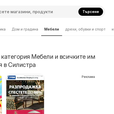
Търсене
ика
Дом и градина
Мебели
дрехи, обувки и спорт
к
 категория Мебели и всичките им
 в Силистра
Реклама