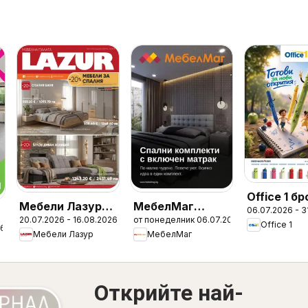
Office 1 б
Мебели Лазур
МебелМаг
06.07.2026 - 3
20.07.2026 - 16.08.2026
от понеделник 06.07.2026
брошура
брошура
Office 1
26
Мебели Лазур
МебелМаг
Открийте най-