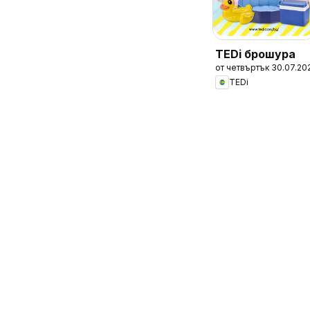
TEDi брошура
от четвъртък 30.07.20
TEDi