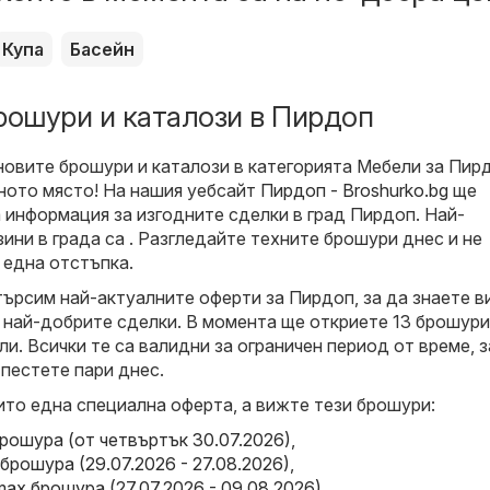
Купа
Басейн
рошури и каталози в Пирдоп
новите брошури и каталози в категорията Мебели за Пир
лното място! На нашия уебсайт
Пирдоп - Broshurko.bg
ще
 информация за изгодните сделки в град Пирдоп. Най-
ини в града са . Разгледайте техните брошури днес и не
 една отстъпка.
търсим най-актуалните оферти за Пирдоп, за да знаете в
 най-добрите сделки. В момента ще откриете 13 брошури
и. Всички те са валидни за ограничен период от време, 
 пестете пари днес.
ито една специална оферта, а вижте тези брошури:
брошура (от четвъртък 30.07.2026)
,
брошура (29.07.2026 - 27.08.2026)
,
x брошура (27.07.2026 - 09.08.2026)
,