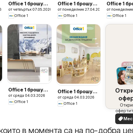
а
Office 1 брошура
Office 1 брошура
Office 1 б
6
от четвъртък 07.05.2026
от понеделник 27.04.2026
от понеделник
- Дигитална
- Дигитална
- Хотели 
Office 1
Office 1
Office 1
рекалма
рекалма
2026
Office 1 брошура
а
Откр
Office 1 брошура
от сряда 04.03.2026
- RFG Мебели
офе
от сряда 04.03.2026
- Детски
Office 1
Office 1
набл
Откри
градини
офертит
вашия 
Мес
офе
които в момента са на по-добра це