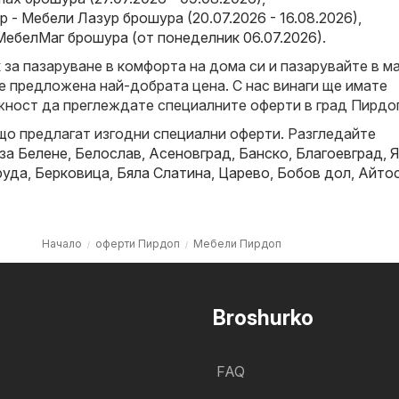
 - Мебели Лазур брошура (20.07.2026 - 16.08.2026)
,
МебелМаг брошура (от понеделник 06.07.2026)
.
за пазаруване в комфорта на дома си и пазарувайте в ма
е предложена най-добрата цена. С нас винаги ще имате
ност да преглеждате специалните оферти в град Пирдо
що предлагат изгодни специални оферти. Разгледайте
 за
Белене
,
Белослав
,
Асеновград
,
Банско
,
Благоевград
,
Я
руда
,
Берковица
,
Бяла Слатина
,
Царево
,
Бобов дол
,
Айто
Начало
оферти Пирдоп
Мебели Пирдоп
Broshurko
FAQ