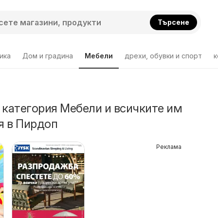
Търсене
ика
Дом и градина
Мебели
дрехи, обувки и спорт
к
 категория Мебели и всичките им
я в Пирдоп
Реклама