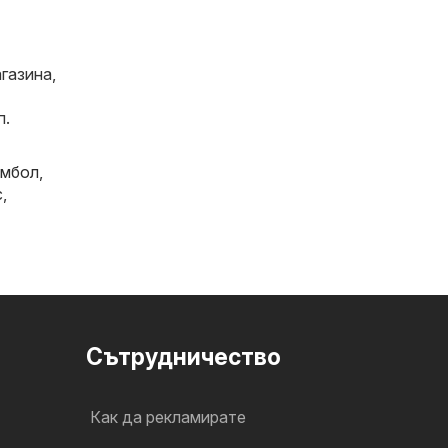
газина,
п.
мбол
,
с
,
Cътрудничество
Как да рекламирате