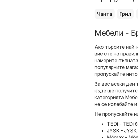
Чанта
Грил
Мебели - Б
Ако търсите най-
вие сте на прави
намерите пълната
популярните магаз
пропускайте нито
За вас всеки ден 
къде ще получите
категорията Мебел
не се колебайте и
Не пропускайте н
TEDi - TEDi 
JYSK - JYSK 
Mömax - Möma