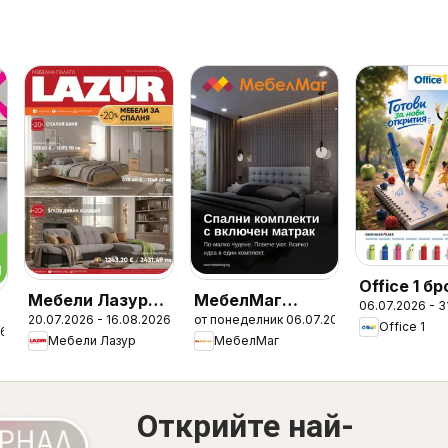
Office 1 б
Мебели Лазур
МебелМаг
06.07.2026 - 3
20.07.2026 - 16.08.2026
от понеделник 06.07.2026
брошура
брошура
Office 1
26
Мебели Лазур
МебелМаг
Открийте най-