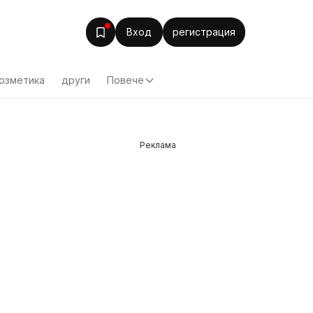
Вход
регистрация
озметика
други
Повече
Реклама