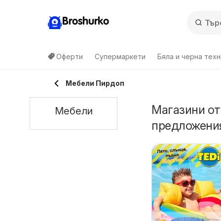
Broshurko
Оферти
Супермаркети
Бяла и черна техн
Мебели Пирдоп
Магазини от
Мебели
предложени