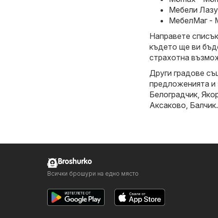
Мебели Лазур
МебелМаг - 
Направете списък 
където ще ви бъд
страхотна възмож
Други градове съ
предложенията и
Белоградчик
,
Яко
Аксаково
,
Балчик
.
Broshurko
Всички брошури на едно място