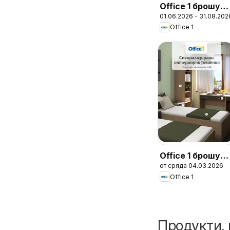
Office 1 брошур
01.06.2026 - 31.08.202
- Твоят стилен
Office 1
Офис
Office 1 брошур
от сряда 04.03.2026
- Студентски
Office 1
общежития
Продукти, 