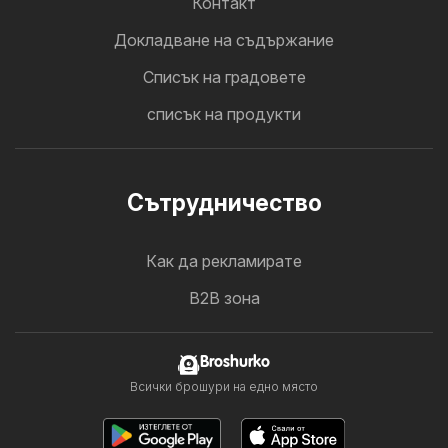
Контакт
Докладване на съдържание
Cписък на градовете
списък на продукти
Cътрудничество
Как да рекламирате
B2B зона
Broshurko
Всички брошури на едно място