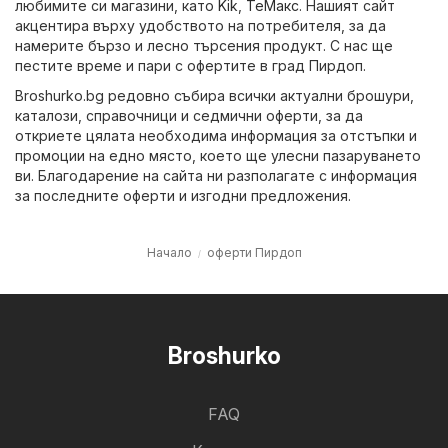
любимите си магазини, като
Kik
,
ТеMакс
. Нашият сайт
акцентира върху удобството на потребителя, за да
намерите бързо и лесно търсения продукт. С нас ще
пестите време и пари с офертите в град Пирдоп.
Broshurko.bg редовно събира всички актуални брошури,
каталози, справочници и седмични оферти, за да
откриете цялата необходима информация за отстъпки и
промоции на едно място, което ще улесни пазаруването
ви. Благодарение на сайта ни разполагате с информация
за последните оферти и изгодни предложения.
Начало
оферти Пирдоп
Broshurko
FAQ