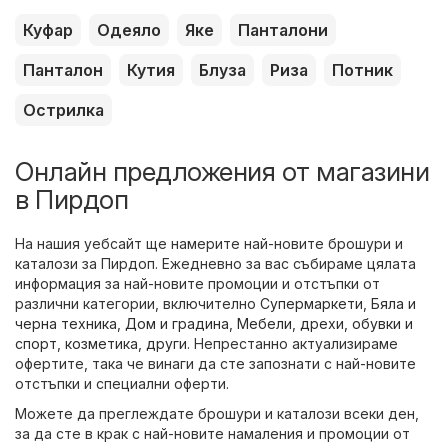
Куфар
Одеяло
Яке
Панталони
Панталон
Кутия
Блуза
Риза
Потник
Острилка
Онлайн предложения от магазини
в Пирдоп
На нашия уебсайт ще намерите най-новите брошури и
каталози за Пирдоп. Ежедневно за вас събираме цялата
информация за най-новите промоции и отстъпки от
различни категории, включително
Супермаркети
,
Бяла и
черна техника
,
Дом и градина
,
Мебели
,
дрехи, обувки и
спорт
,
козметика
,
други
. Непрестанно актуализираме
офертите, така че винаги да сте запознати с най-новите
отстъпки и специални оферти.
Можете да преглеждате брошури и каталози всеки ден,
за да сте в крак с най-новите намаления и промоции от