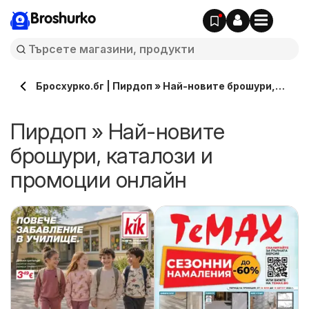
Broshurko
Бросхурко.бг | Пирдоп » Най-новите брошури,
каталози онлайн
Пирдоп » Най-новите
брошури, каталози и
промоции онлайн