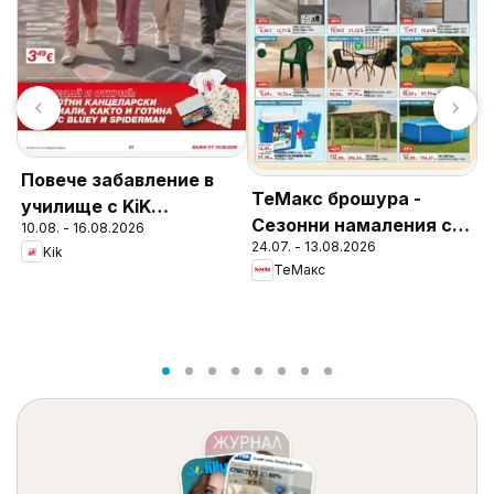
Повече забавление в
L
ТеMакс брошура -
училище с KiK
П
Сезонни намаления с
10.08. - 16.08.2026
предложения
0
Д
24.07. - 13.08.2026
до -60%
Kik
ТеMакс