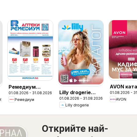
AVON ката
Ремедиум
Lilly drogerie
01.08.2026 - 3
г
01.08.2026 - 31.08.2026
08
брошура
01.08.2026 - 31.08.2026
каталог 08
AVON
26
Ремедиум
Lilly drogerie
Открийте най-