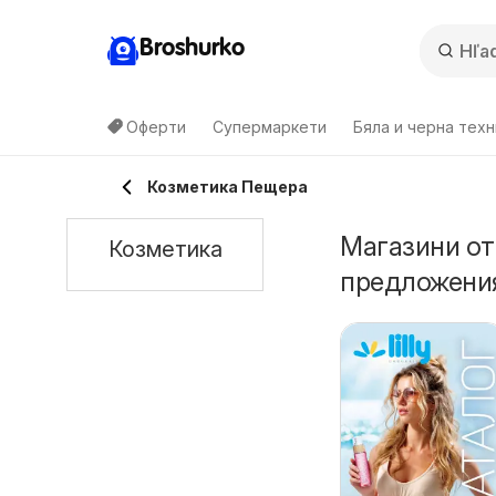
Broshurko
Оферти
Супермаркети
Бяла и черна техн
Козметика Пещера
Магазини от
Козметика
предложени