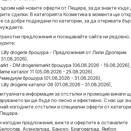
 търсим най-новите оферти от Пещера, за да знаете къде
рите сделки. В категорията Козметика в момента ще отк
е са добре подредени по категории, за да откривате бър
 нуждаете.
трахотни предложения и посещавайте сайта ни редовно.
урите:
e - Lilly drogerie брошура - Предложения от Лили Дрогерие
 31.08.2026)
,
arkt - DM drogeriemarkt брошура (06.08.2026 - 19.08.2026)
,
iflame каталог 11 (05.08.2026 - 25.08.2026)
,
емедиум брошура (01.08.2026 - 31.08.2026)
,
 - Lilly drogerie каталог 08 (01.08.2026 - 31.08.2026)
,
актуалната информация за отстъпки и промоции винаги щ
аруването ви ще бъде по-лесно и ефективно. С нас ще зн
 най-изгодните отстъпки и специални оферти от категор
 Пещера.
и изгодни предложения, вижте и офертите в останалите
Белослав
,
Асеновград
,
Банско
,
Благоевград
,
Ямбол
,