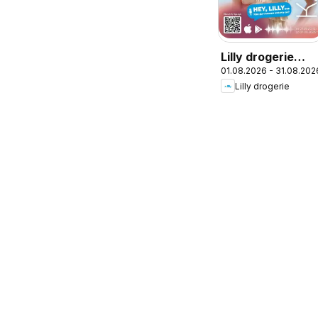
Lilly drogerie
01.08.2026 - 31.08.202
брошура -
Lilly drogerie
Предложения
от Лили
Дрогерие