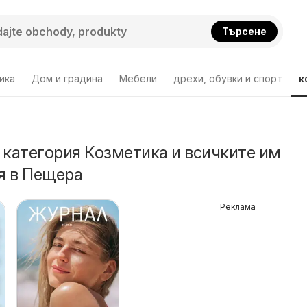
Търсене
ика
Дом и градина
Мебели
дрехи, обувки и спорт
к
 категория Козметика и всичките им
я в Пещера
Реклама