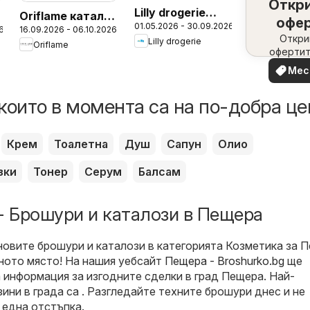
Откр
Lilly drogerie
г
Oriflame каталог
офе
01.05.2026 - 30.09.2026
каталог - Make
6
16.09.2026 - 06.10.2026
13
набл
Откри
Lilly drogerie
up & Perfumes
Oriflame
офертит
вашия 
Мес
офе
които в момента са на по-добра це
Крем
Тоалетна
Душ
Сапун
Олио
зки
Тонер
Серум
Балсам
- Брошури и каталози в Пещера
новите брошури и каталози в категорията Козметика за 
лното място! На нашия уебсайт
Пещера - Broshurko.bg
ще
 информация за изгодните сделки в град Пещера. Най-
ини в града са . Разгледайте техните брошури днес и не
 една отстъпка.