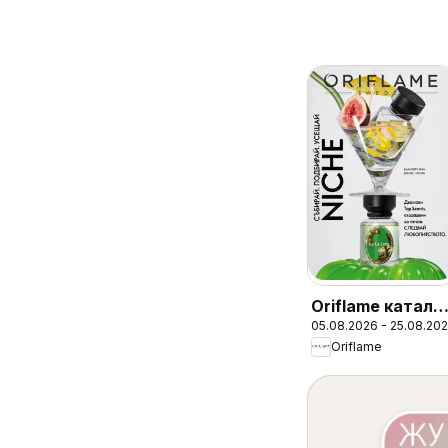
Oriflame катало
05.08.2026 - 25.08.20
11
Oriflame