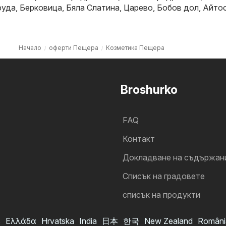
руда
,
Берковица
,
Бяла Слатина
,
Царево
,
Бобов дол
,
Айто
Начало
оферти Пещера
Козметика Пещера
Broshurko
FAQ
Контакт
Докладване на съдържан
Cписък на градовете
списък на продукти
s
Ελλάδα
Hrvatska
India
日本
한국
New Zealand
Români