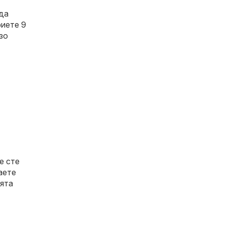
 да
риете 9
зо
е сте
аете
ията