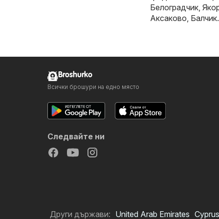
Белоградчик
,
Яко
Аксаково
,
Балчик
.
Broshurko
Всички брошури на едно място
Следвайте ни
Други държави:
United Arab Emirates
Cypru