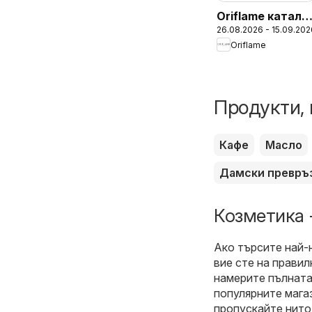
Oriflame катало
26.08.2026 - 15.09.202
12
Oriflame
Продукти, 
Кафе
Масло
Дамски превръ
Козметика 
Ако търсите най-
вие сте на прави
намерите пълната
популярните магаз
пропускайте нито