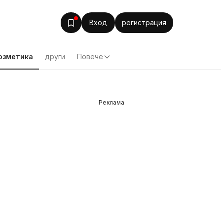
Вход
регистрация
озметика
други
Повече
Реклама