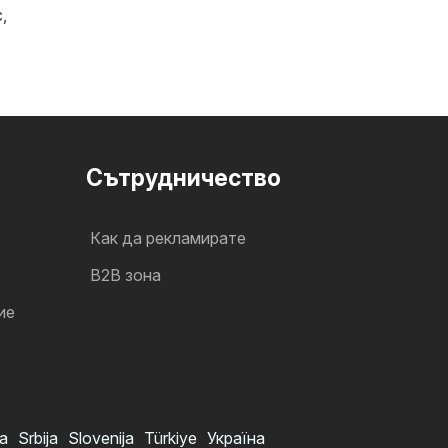
с
,
Cътрудничество
Как да рекламирате
B2B зона
ие
a
Srbija
Slovenija
Türkiye
Україна