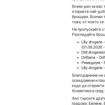
Всеки ден за вас
откриете най-доб
брошури. Всички т
това, от което се
Не пропускайте с
Разгледайте брош
Lilly drogeri
(01.08.2026 -
DM drogeriem
Oriflame - Or
Ремедиум - Р
Lilly drogerie
Благодарение на 
осведомени и паз
къде да откриете
Козметика в град
Ако търсите друг
градове:
Белене
,