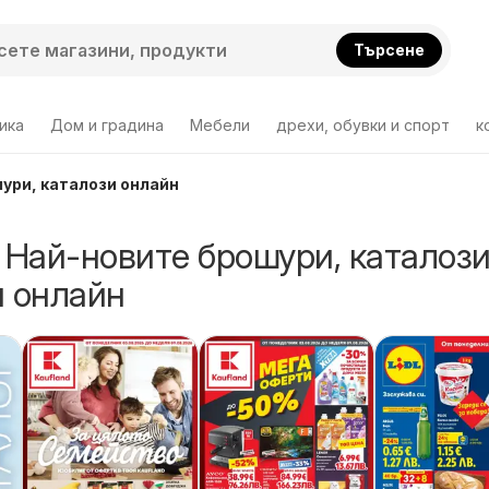
Търсене
ика
Дом и градина
Мебели
дрехи, обувки и спорт
к
шури, каталози онлайн
 Най-новите брошури, каталози
 онлайн