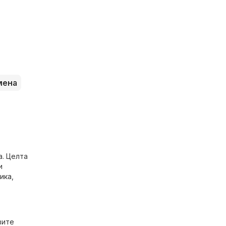
мена
а. Целта
и
ника
,
вите