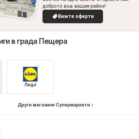
доброто във вашия район!
Вижте оферти
ги в града Пещера
Лидл
Други магазини Супермаркети