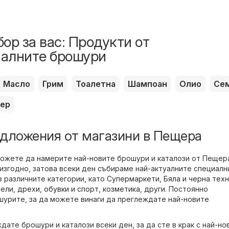
ор за вас: Продукти от
алните брошури
Масло
Грим
Тоалетна
Шампоан
Олио
Се
ер
дложения от магазини в Пещера
можете да намерите най-новите брошури и каталози от Пещер
 изгодно, затова всеки ден събираме най-актуалните специалн
в различните категории, като
Супермаркети
,
Бяла и черна тех
ели
,
дрехи, обувки и спорт
,
козметика
,
други
. Постоянно
шурите, за да можете винаги да преглеждате най-новите
ате брошури и каталози всеки ден, за да сте в крак с най-но