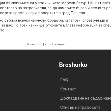
ии от любимите си магазини, като
Мебели Лазур
. Нашият сайт
обството на потребителя, за да намерите бързо и лесно търс
пестите време и пари с офертите в град Пещера.
но събира всички най-нови брошури, каталози, справочници и
за вас. По този начин ще откриете цялата информация за спе
то.
Начало
оферти Пещера
Broshurko
FAQ
Контакт
Докладване на съдържан
Cписък на градовете