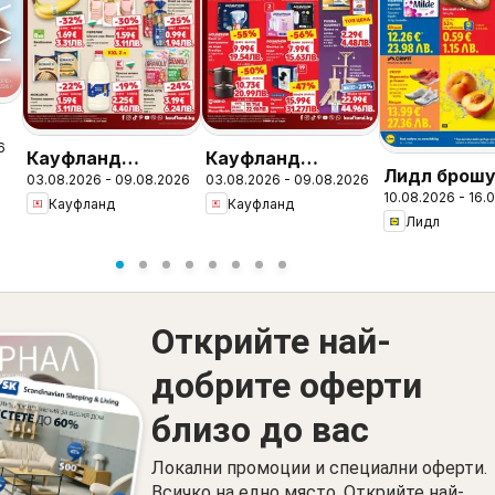
6
Кауфланд
Кауфланд
Лидл брошу
т
03.08.2026 - 09.08.2026
03.08.2026 - 09.08.2026
брошура Сливен -
брошура София
10.08.2026 - 16.
Вкусни мом
Кауфланд
Кауфланд
Предложения за
Сливен - Мега
Лидл
край грила
цялото
оферти
семейство
Открийте най-
добрите оферти
близо до вас
Локални промоции и специални оферти.
Всичко на едно място. Открийте най-