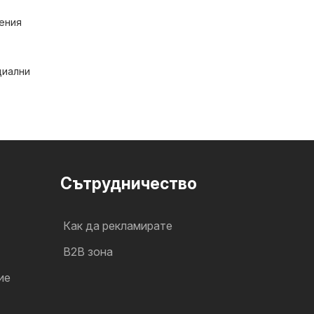
ения
циални
Cътрудничество
Как да рекламирате
B2B зона
ие