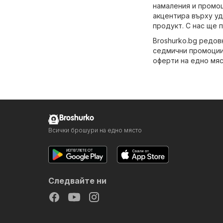
намаления и промоц
акцентира върху уд
продукт. С нас ще 
Broshurko.bg редов
седмични промоции 
оферти на едно мяс
Broshurko
Всички брошури на едно място
Следвайте ни