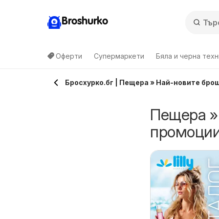
Broshurko
Оферти
Супермаркети
Бяла и черна техн
Бросхурко.бг | Пещера » Най-новите бро
Пещера »
промоции