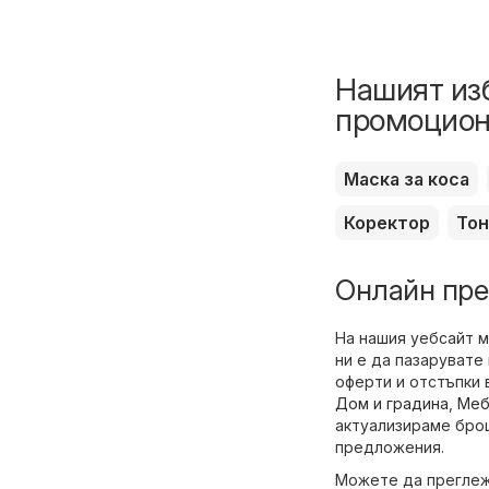
Нашият изб
промоцион
Маска за коса
Коректор
Тон
Онлайн пре
На нашия уебсайт 
ни е да пазарувате
оферти и отстъпки 
Дом и градина
,
Меб
актуализираме бро
предложения.
Можете да преглежд