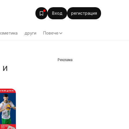
Вход
регистрация
озметика
други
Повече
Реклама
 и