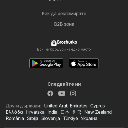
Как да рекламирате
B2B зона
Broshurko
Всички брошури на едно място
Следвайте ни
Други държави:
United Arab Emirates
Cyprus
Ελλάδα
Hrvatska
India
日本
한국
New Zealand
România
Srbija
Slovenija
Türkiye
Україна