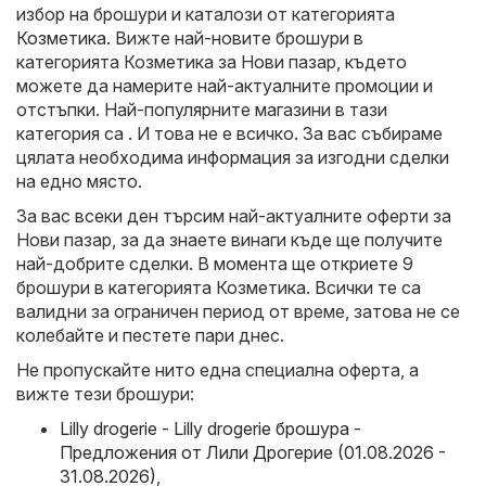
избор на брошури и каталози от категорията
Козметика
. Вижте най-новите брошури в
категорията Козметика за Нови пазар, където
можете да намерите най-актуалните промоции и
отстъпки. Най-популярните магазини в тази
категория са . И това не е всичко. За вас събираме
цялата необходима информация за изгодни сделки
на едно място.
За вас всеки ден търсим най-актуалните оферти за
Нови пазар, за да знаете винаги къде ще получите
най-добрите сделки. В момента ще откриете 9
брошури в категорията Козметика. Всички те са
валидни за ограничен период от време, затова не се
колебайте и пестете пари днес.
Не пропускайте нито една специална оферта, а
вижте тези брошури:
Lilly drogerie - Lilly drogerie брошура -
Предложения от Лили Дрогерие (01.08.2026 -
31.08.2026)
,