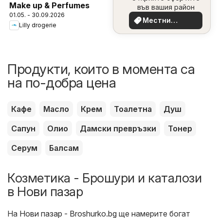
Make up & Perfumes
във вашия район
01.05. - 30.09.2026
Местни
Lilly drogerie
оферти
Продукти, които в момента са
на по-добра цена
Кафе
Масло
Крем
Тоалетна
Душ
Сапун
Олио
Дамски превръзки
Тонер
Серум
Балсам
Козметика - Брошури и каталози
в Нови пазар
На
Нови пазар - Broshurko.bg
ще намерите богат