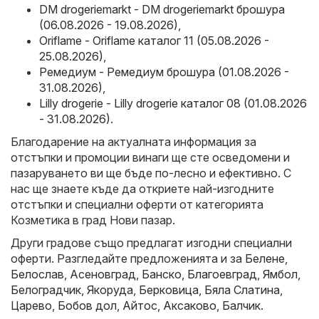
DM drogeriemarkt - DM drogeriemarkt брошура
(06.08.2026 - 19.08.2026)
,
Oriflame - Oriflame каталог 11 (05.08.2026 -
25.08.2026)
,
Ремедиум - Ремедиум брошура (01.08.2026 -
31.08.2026)
,
Lilly drogerie - Lilly drogerie каталог 08 (01.08.2026
- 31.08.2026)
.
Благодарение на актуалната информация за
отстъпки и промоции винаги ще сте осведомени и
пазаруването ви ще бъде по-лесно и ефективно. С
нас ще знаете къде да откриете най-изгодните
отстъпки и специални оферти от категорията
Козметика в град Нови пазар.
Други градове също предлагат изгодни специални
оферти. Разгледайте предложенията и за
Белене
,
Белослав
,
Асеновград
,
Банско
,
Благоевград
,
Ямбол
,
Белоградчик
,
Якоруда
,
Берковица
,
Бяла Слатина
,
Царево
,
Бобов дол
,
Айтос
,
Аксаково
,
Балчик
.